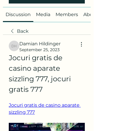
Discussion
Media
Members
About
Back
Damian Hildinger
Damian Hildinger
September 25, 2023
Jocuri gratis de 
casino aparate 
sizzling 777, jocuri 
gratis 777
Jocuri gratis de casino aparate 
sizzling 777