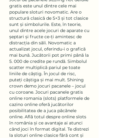
gratis este unul dintre cele mai 
populare sloturi novomatic. Are o 
structură clasică de 5×3 și tot clasice 
sunt și simbolurile. Este, în teorie, 
unul dintre acele jocuri de aparate cu 
șeptari și fructe ce-ți amintesc de 
distracția din săli. Novomatic a 
actualizat jocul, oferindu-i o grafică 
mai bună. Jucătorii pot primi până la 
5. 000 de credite pe rundă. Simbolul 
scatter multiplică pariul pe toate 
liniile de câștig. În jocul de risc, 
puteți câștiga și mai mult. Shining 
crown demo jocuri pacanele – jocul 
cu coroane. Jocuri pacanele gratis  
online romania (slots) platformele de 
cazino online oferă jucătorilor 
posibilitatea de a juca păcănele 
online. Află totul despre online slots 
în românia și ce avantaje ai atunci 
când joci în format digital. Te distrezi 
la sloturi online clasice fără cont și 