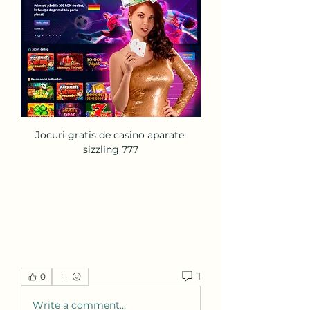
Jocuri gratis de casino aparate 
sizzling 777
1
0
Write a comment...