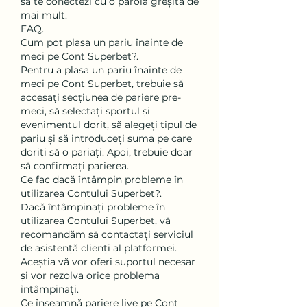
să te conectezi cu o parolă greșită de 
mai mult. 
FAQ.
Cum pot plasa un pariu înainte de 
meci pe Cont Superbet?.
Pentru a plasa un pariu înainte de 
meci pe Cont Superbet, trebuie să 
accesați secțiunea de pariere pre-
meci, să selectați sportul și 
evenimentul dorit, să alegeți tipul de 
pariu și să introduceți suma pe care 
doriți să o pariați. Apoi, trebuie doar 
să confirmați parierea.
Ce fac dacă întâmpin probleme în 
utilizarea Contului Superbet?.
Dacă întâmpinați probleme în 
utilizarea Contului Superbet, vă 
recomandăm să contactați serviciul 
de asistență clienți al platformei. 
Aceștia vă vor oferi suportul necesar 
și vor rezolva orice problema 
întâmpinați.
Ce înseamnă pariere live pe Cont 