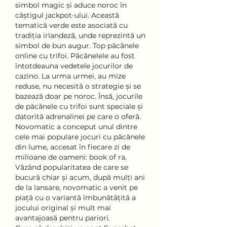
simbol magic și aduce noroc în 
câștigul jackpot-ului. Această 
tematică verde este asociată cu 
tradiția irlandeză, unde reprezintă un 
simbol de bun augur. Top păcănele 
online cu trifoi. Păcănelele au fost 
întotdeauna vedetele jocurilor de 
cazino. La urma urmei, au mize 
reduse, nu necesită o strategie și se 
bazează doar pe noroc. Însă, jocurile 
de păcănele cu trifoi sunt speciale și 
datorită adrenalinei pe care o oferă. 
Novomatic a conceput unul dintre 
cele mai populare jocuri cu păcănele 
din lume, accesat în fiecare zi de 
milioane de oameni: book of ra. 
Văzând popularitatea de care se 
bucură chiar și acum, după mulți ani 
de la lansare, novomatic a venit pe 
piață cu o variantă îmbunătățită a 
jocului original și mult mai 
avantajoasă pentru pariori. 