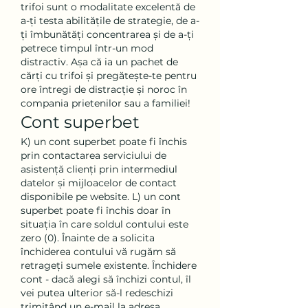
trifoi sunt o modalitate excelentă de 
a-ți testa abilitățile de strategie, de a-
ți îmbunătăți concentrarea și de a-ți 
petrece timpul într-un mod 
distractiv. Așa că ia un pachet de 
cărți cu trifoi și pregătește-te pentru 
ore întregi de distracție și noroc în 
compania prietenilor sau a familiei!
Cont superbet
K) un cont superbet poate fi închis 
prin contactarea serviciului de 
asistență clienți prin intermediul 
datelor și mijloacelor de contact 
disponibile pe website. L) un cont 
superbet poate fi închis doar în 
situația în care soldul contului este 
zero (0). Înainte de a solicita 
închiderea contului vă rugăm să 
retrageți sumele existente. Închidere 
cont - dacă alegi să închizi contul, îl 
vei putea ulterior să-l redeschizi 
trimițând un e-mail la adresa 