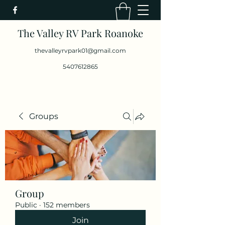
The Valley RV Park Roanoke
thevalleyrvpark01@gmail.com
5407612865
Groups
Group
Public
·
152 members
Join