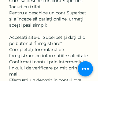
Cum să deschizi un cont Superbet. 
Jocuri cu trifoi.
Pentru a deschide un cont Superbet 
și a începe să pariați online, urmați 
acești pași simpli:
Accesați site-ul Superbet și dați clic 
pe butonul "Înregistrare".
Completați formularul de 
înregistrare cu informațiile solicitate.
Confirmați contul prin intermediul 
linkului de verificare primit prin e-
mail.
Efectuați un depozit în contul dvs. 
pentru a putea plasa pariuri.
Explorați opțiunile de pariere 
disponibile și plasați-vă pariurile 
preferate online.
Asistență pentru clienți. Liverpool 
meciuri.
Dacă aveți întrebări sau aveți nevoie 
de asistență, echipa de suport 