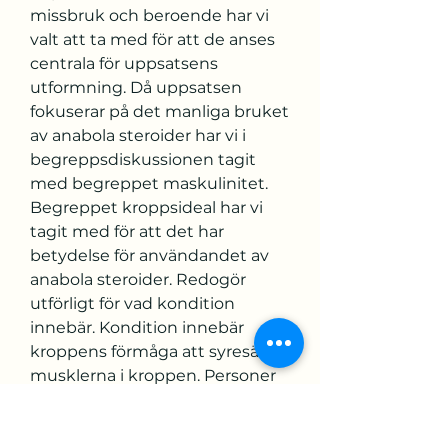
missbruk och beroende har vi 
valt att ta med för att de anses 
centrala för uppsatsens 
utformning. Då uppsatsen 
fokuserar på det manliga bruket 
av anabola steroider har vi i 
begreppsdiskussionen tagit 
med begreppet maskulinitet. 
Begreppet kroppsideal har vi 
tagit med för att det har 
betydelse för användandet av 
anabola steroider. Redogör 
utförligt för vad kondition 
innebär. Kondition innebär 
kroppens förmåga att syresätta 
musklerna i kroppen. Personer 
med bra kondition har bra 
syreupptagnings förmåga och 
ett starkt hjärta som pumpar 