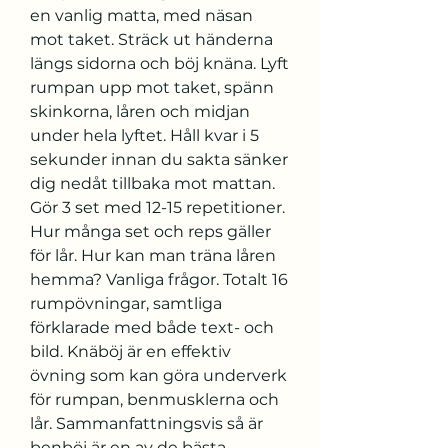
en vanlig matta, med näsan 
mot taket. Sträck ut händerna 
längs sidorna och böj knäna. Lyft 
rumpan upp mot taket, spänn 
skinkorna, låren och midjan 
under hela lyftet. Håll kvar i 5 
sekunder innan du sakta sänker 
dig nedåt tillbaka mot mattan. 
Gör 3 set med 12-15 repetitioner. 
Hur många set och reps gäller 
för lår. Hur kan man träna låren 
hemma? Vanliga frågor. Totalt 16 
rumpövningar, samtliga 
förklarade med både text- och 
bild. Knäböj är en effektiv 
övning som kan göra underverk 
för rumpan, benmusklerna och 
lår. Sammanfattningsvis så är 
benböj är en av de bästa 