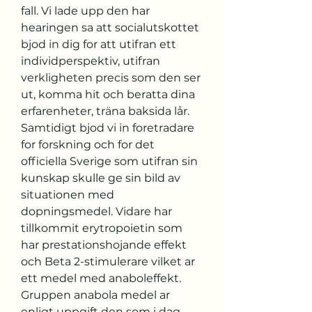
fall. Vi lade upp den har 
hearingen sa att socialutskottet 
bjod in dig for att utifran ett 
individperspektiv, utifran 
verkligheten precis som den ser 
ut, komma hit och beratta dina 
erfarenheter, träna baksida lår. 
Samtidigt bjod vi in foretradare 
for forskning och for det 
officiella Sverige som utifran sin 
kunskap skulle ge sin bild av 
situationen med 
dopningsmedel. Vidare har 
tillkommit erytropoietin som 
har prestationshojande effekt 
och Beta 2-stimulerare vilket ar 
ett medel med anaboleffekt. 
Gruppen anabola medel ar 
enligt uppgift den som i dag 