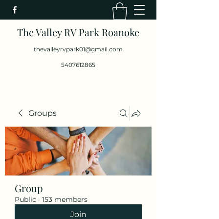
The Valley RV Park Roanoke
thevalleyrvpark01@gmail.com
5407612865
Groups
Group
Public
·
153 members
Join