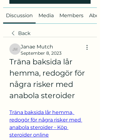
Discussion
Media
Members
About
Back
Janae Mutch
Janae Mutch
September 8, 2023
Träna baksida lår 
hemma, redogör för 
några risker med 
anabola steroider
Träna baksida lår hemma, 
redogör för några risker med 
anabola steroider - Köp 
steroider online