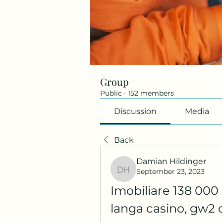
Group
Public
·
152 members
Discussion
Media
Back
Damian Hildinger
September 23, 2023
Damian Hildinger
Imobiliare 138 000 
langa casino, gw2 c