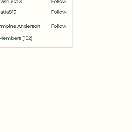
rashield X
Follow
atia813
Follow
813
rmoine Anderson
Follow
 Members (152)