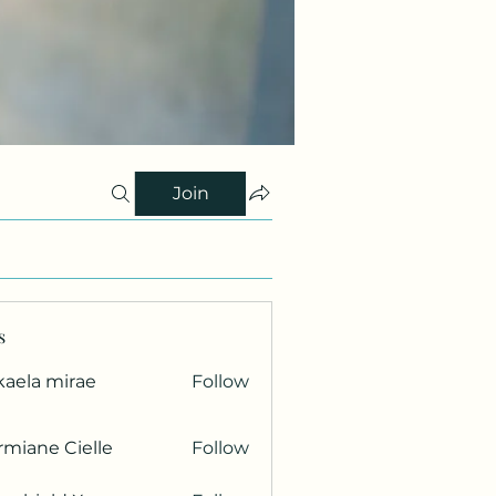
Join
s
kaela mirae
Follow
miane Cielle
Follow