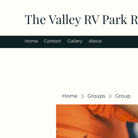
The Valley RV Park 
Home
Contact
Gallery
About
Home
Groups
Group