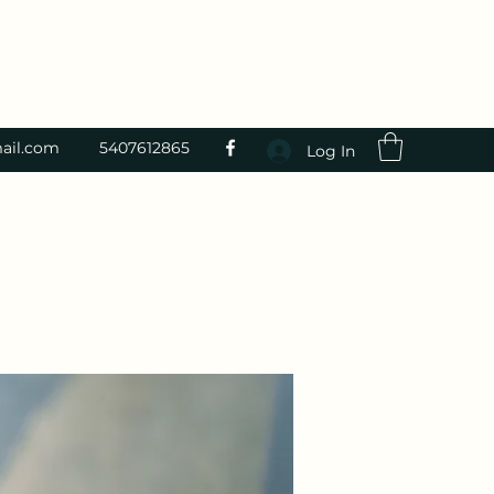
ail.com
5407612865
Log In