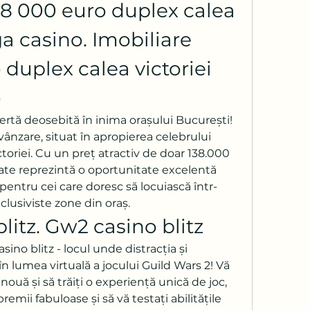
38 000 euro duplex calea 
ga casino. Imobiliare 
duplex calea victoriei 
o
ertă deosebită în inima orașului București! 
nzare, situat în apropierea celebrului 
toriei. Cu un preț atractiv de doar 138.000 
ate reprezintă o oportunitate excelentă 
pentru cei care doresc să locuiască într-
clusiviste zone din oraș.
litz. Gw2 casino blitz
sino blitz - locul unde distracția și 
n lumea virtuală a jocului Guild Wars 2! Vă 
nouă și să trăiți o experiență unică de joc, 
remii fabuloase și să vă testați abilitățile 