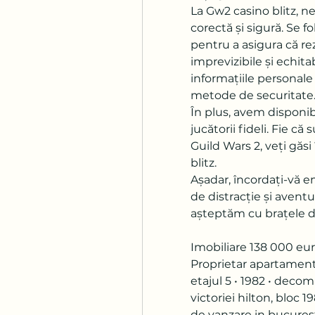
La Gw2 casino blitz, n
corectă și sigură. Se f
pentru a asigura că re
imprevizibile și echita
informațiile personale
metode de securitate
În plus, avem disponibi
jucătorii fideli. Fie că
Guild Wars 2, veți găs
blitz.
Așadar, încordați-vă emo
de distracție și aventu
așteptăm cu brațele de
Imobiliare 138 000 eur
Proprietar apartament 
etajul 5 • 1982 • deco
victoriei hilton, bloc 
de vanzare in bucureşti