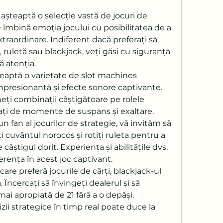
 așteaptă o selecție vastă de jocuri de 
e îmbină emoția jocului cu posibilitatea de a 
aordinare. Indiferent dacă preferați să 
, ruletă sau blackjack, veți găsi cu siguranță 
ă atenția.
eaptă o varietate de slot machines 
mpresionantă și efecte sonore captivante. 
eți combinații câștigătoare pe rolele 
rați de momente de suspans și exaltare.
n fan al jocurilor de strategie, vă invităm să 
ți cuvântul norocos și rotiți ruleta pentru a 
âștigul dorit. Experiența și abilitățile dvs. 
erența în acest joc captivant.
are preferă jocurile de cărți, blackjack-ul 
 Încercați să învingeți dealerul și să 
mai apropiată de 21 fără a o depăși. 
izii strategice în timp real poate duce la 