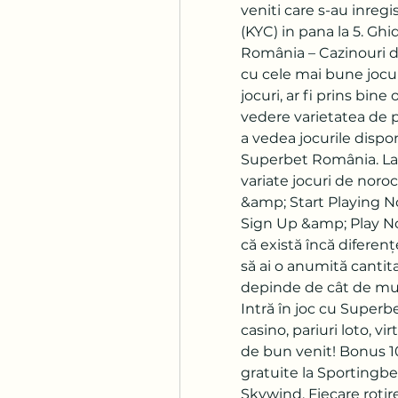
veniti care s-au inregis
(KYC) in pana la 5. Ghid
România – Cazinouri de
cu cele mai bune jocur
jocuri, ar fi prins bine
vedere varietatea de pr
a vedea jocurile disponi
Superbet România. La a
variate jocuri de noro
&amp; Start Playing Now
Sign Up &amp; Play Now
că există încă diferențe
să ai o anumită cantitat
depinde de cât de mult
Intră în joc cu Superbet
casino, pariuri loto, v
de bun venit! Bonus 10
gratuite la Sportingbet
Skywind. Fiecare rotire