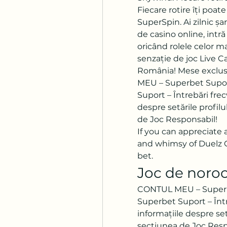
Fiecare rotire îți poate
SuperSpin. Ai zilnic șa
de casino online, intră 
oricând rolele celor m
senzație de joc Live Ca
România! Mese exclusi
MEU – Superbet Suport 
Suport – Întrebări frecv
despre setările profilu
de Joc Responsabil! 
If you can appreciate 
and whimsy of Duelz Cas
bet.
Joc de noroc
CONTUL MEU – Superbet
Superbet Suport – Între
informațiile despre setă
secțiunea de Joc Resp