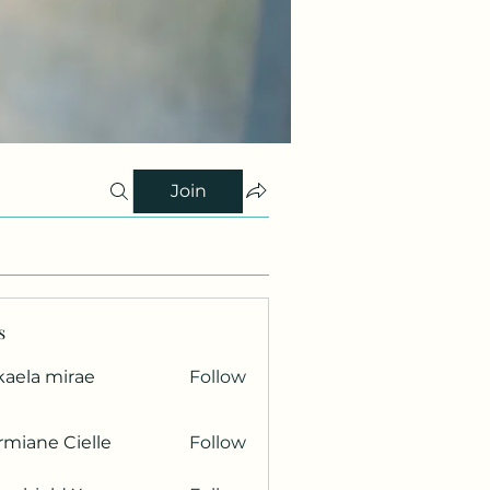
Join
s
kaela mirae
Follow
miane Cielle
Follow