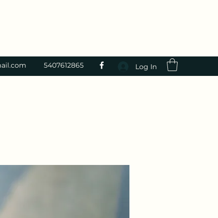
ail.com
5407612865
Log In