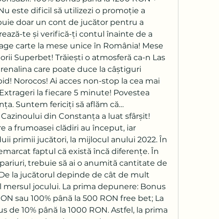
Nu este dificil să utilizezi o promoție a 
ebuie doar un cont de jucător pentru a 
rează-te și verifică-ți contul înainte de a 
rage carte la mese unice în România! Mese 
rii Superbet! Trăiești o atmosferă ca-n Las 
renalina care poate duce la câștiguri 
id! Norocos! Ai acces non-stop la cea mai 
 Extrageri la fiecare 5 minute! Povestea 
ța. Suntem fericiți să aflăm că… 
azinoului din Constanța a luat sfârșit! 
e a frumoasei clădiri au început, iar 
i primii jucători, la mijlocul anului 2022. În 
emarcat faptul că există încă diferențe. În 
 pariuri, trebuie să ai o anumită cantitate de 
. De la jucătorul depinde de cât de mult 
l mersul jocului. La prima depunere: Bonus 
ON sau 100% până la 500 RON free bet; La 
s de 10% până la 1000 RON. Astfel, la prima 