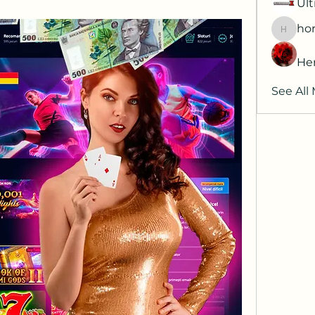
Ult
hor
horatia
He
See All