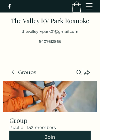
The Valley RV Park Roanoke
thevalleyrvpark01@gmail.com
5407612865
Groups
Group
Public
·
152 members
Join