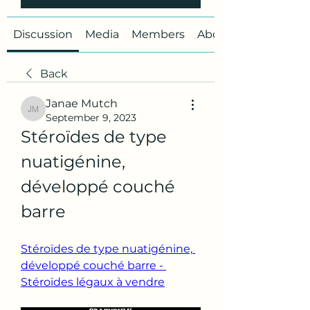
Discussion
Media
Members
About
Back
Janae Mutch
Janae Mutch
September 9, 2023
Stéroïdes de type 
nuatigénine, 
développé couché 
barre
Stéroïdes de type nuatigénine, 
développé couché barre - 
Stéroïdes légaux à vendre