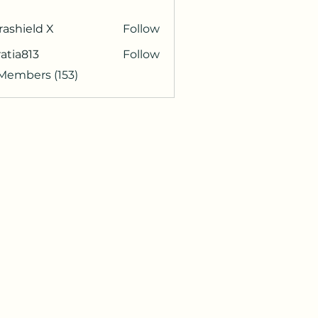
rashield X
Follow
atia813
Follow
813
 Members (153)