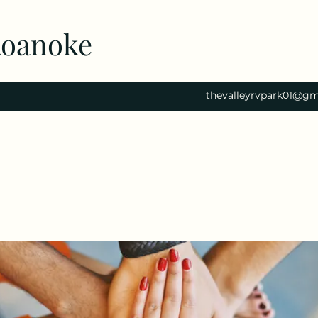
Roanoke
thevalleyrvpark01@gm