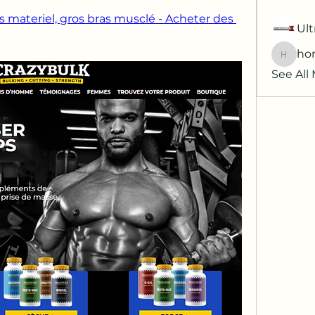
 materiel, gros bras musclé - Acheter des 
Ult
hor
horatia
See All