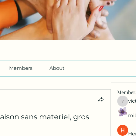
Members
About
Member
vic
victori
ison sans materiel, gros 
mi
Her