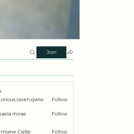
Join
s
torious.raven.qwiw
Follow
ous.raven.qwiw
kaela mirae
Follow
miane Cielle
Follow