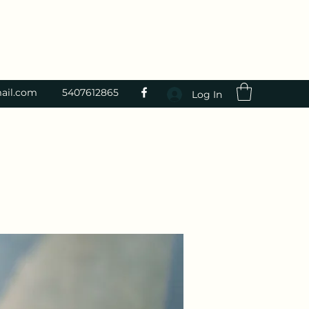
ail.com
5407612865
Log In