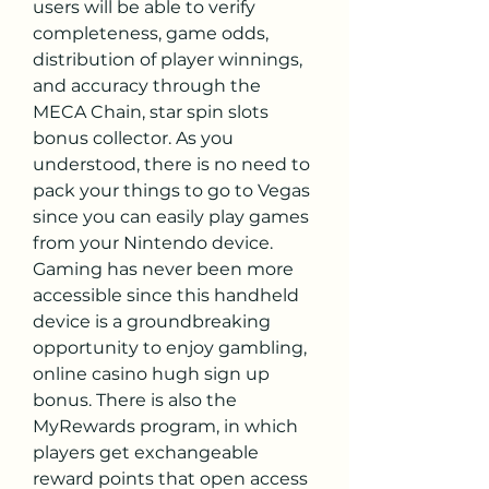
users will be able to verify 
completeness, game odds, 
distribution of player winnings, 
and accuracy through the 
MECA Chain, star spin slots 
bonus collector. As you 
understood, there is no need to 
pack your things to go to Vegas 
since you can easily play games 
from your Nintendo device. 
Gaming has never been more 
accessible since this handheld 
device is a groundbreaking 
opportunity to enjoy gambling, 
online casino hugh sign up 
bonus. There is also the 
MyRewards program, in which 
players get exchangeable 
reward points that open access 