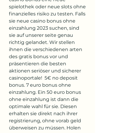
spielothek oder neue slots ohne 
finanzielles risiko zu testen. Falls 
sie neue casino bonus ohne 
einzahlung 2023 suchen, sind 
sie auf unserer seite genau 
richtig gelandet. Wir stellen 
ihnen die verschiedenen arten 
des gratis bonus vor und 
präsentieren die besten 
aktionen seriöser und sicherer 
casinoportale!  5€ no deposit 
bonus. 7 euro bonus ohne 
einzahlung. Ein 50 euro bonus 
ohne einzahlung ist dann die 
optimale wahl für sie. Diesen 
erhalten sie direkt nach ihrer 
registrierung, ohne vorab geld 
überweisen zu müssen. Holen 