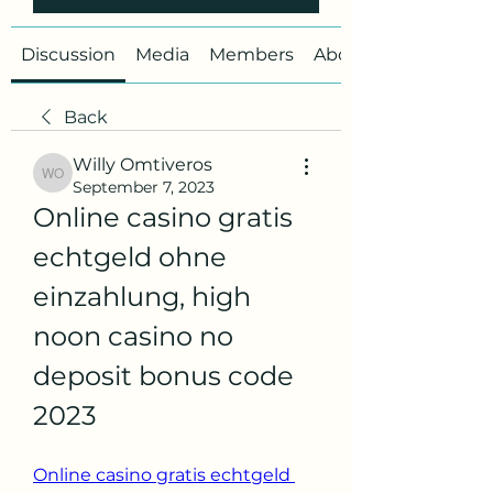
Discussion
Media
Members
About
Back
Willy Omtiveros
Willy Omtiveros
September 7, 2023
Online casino gratis 
echtgeld ohne 
einzahlung, high 
noon casino no 
deposit bonus code 
2023
Online casino gratis echtgeld 