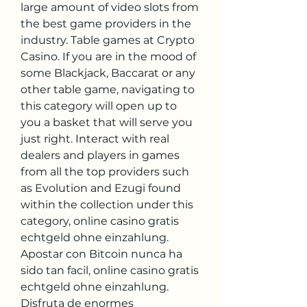
large amount of video slots from 
the best game providers in the 
industry. Table games at Crypto 
Casino. If you are in the mood of 
some Blackjack, Baccarat or any 
other table game, navigating to 
this category will open up to 
you a basket that will serve you 
just right. Interact with real 
dealers and players in games 
from all the top providers such 
as Evolution and Ezugi found 
within the collection under this 
category, online casino gratis 
echtgeld ohne einzahlung.
Apostar con Bitcoin nunca ha 
sido tan facil, online casino gratis 
echtgeld ohne einzahlung.
Disfruta de enormes 