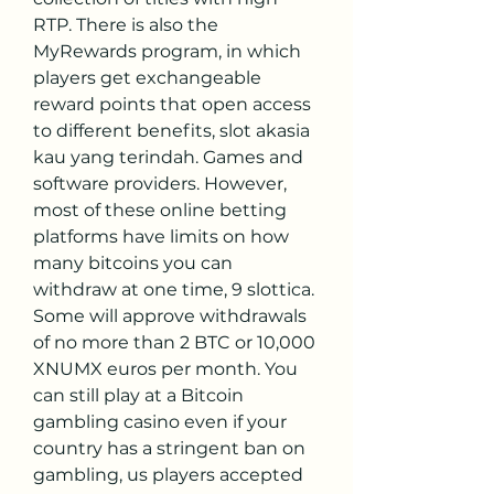
RTP. There is also the 
MyRewards program, in which 
players get exchangeable 
reward points that open access 
to different benefits, slot akasia 
kau yang terindah. Games and 
software providers. However, 
most of these online betting 
platforms have limits on how 
many bitcoins you can 
withdraw at one time, 9 slottica. 
Some will approve withdrawals 
of no more than 2 BTC or 10,000 
XNUMX euros per month. You 
can still play at a Bitcoin 
gambling casino even if your 
country has a stringent ban on 
gambling, us players accepted 