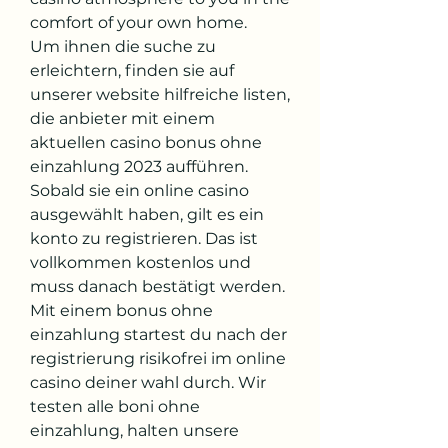
comfort of your own home.
Um ihnen die suche zu 
erleichtern, finden sie auf 
unserer website hilfreiche listen, 
die anbieter mit einem 
aktuellen casino bonus ohne 
einzahlung 2023 aufführen. 
Sobald sie ein online casino 
ausgewählt haben, gilt es ein 
konto zu registrieren. Das ist 
vollkommen kostenlos und 
muss danach bestätigt werden. 
Mit einem bonus ohne 
einzahlung startest du nach der 
registrierung risikofrei im online 
casino deiner wahl durch. Wir 
testen alle boni ohne 
einzahlung, halten unsere 