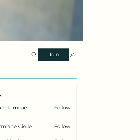
Join
s
kaela mirae
Follow
miane Cielle
Follow