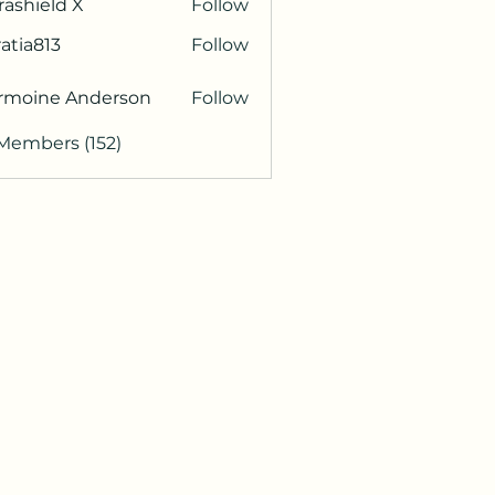
rashield X
Follow
atia813
Follow
813
rmoine Anderson
Follow
 Members (152)