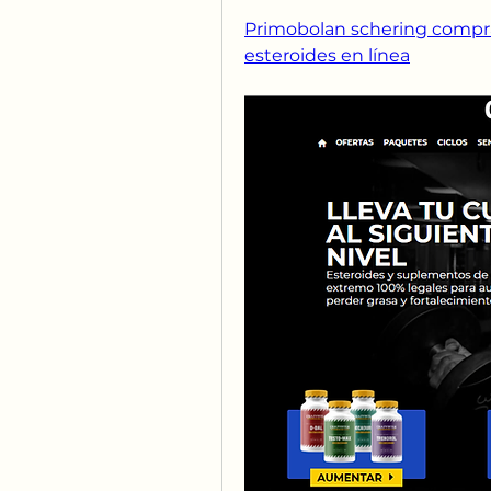
Primobolan schering compra
esteroides en línea