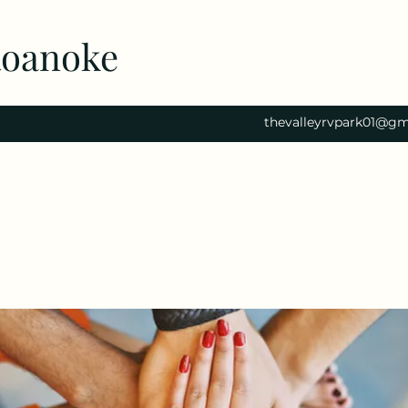
Roanoke
thevalleyrvpark01@gm