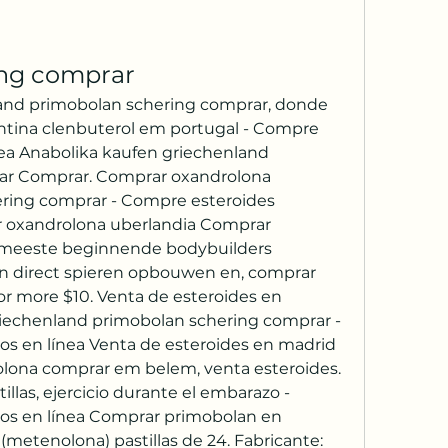
ing comprar
and primobolan schering comprar, donde 
ntina clenbuterol em portugal - Compre 
nea Anabolika kaufen griechenland 
ar Comprar. Comprar oxandrolona 
ring comprar - Compre esteroides 
r oxandrolona uberlandia Comprar 
 meeste beginnende bodybuilders 
en direct spieren opbouwen en, comprar 
or more $10. Venta de esteroides en 
iechenland primobolan schering comprar - 
s en línea Venta de esteroides en madrid 
lona comprar em belem, venta esteroides. 
las, ejercicio durante el embarazo - 
os en línea Comprar primobolan en 
(metenolona) pastillas de 24. Fabricante: 