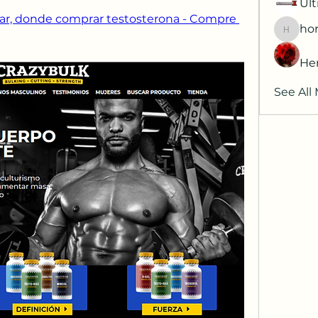
Ult
r, donde comprar testosterona - Compre 
hor
horatia
He
See All