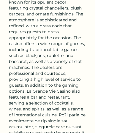
known for its opulent decor, 
featuring crystal chandeliers, plush 
carpets, and ornate furnishings. The 
atmosphere is sophisticated and 
refined, with a dress code that 
requires guests to dress 
appropriately for the occasion. The 
casino offers a wide range of games, 
including traditional table games 
such as blackjack, roulette, and 
baccarat, as well as a variety of slot 
machines. The dealers are 
professional and courteous, 
providing a high level of service to 
guests. In addition to the gaming 
options, La Grande Vie Casino also 
features a bar and restaurant, 
serving a selection of cocktails, 
wines, and spirits, as well as a range 
of international cuisine. Po?i paria pe 
evenimente de tip single sau 
acumulator, singurele care nu sunt 
valabile cu acest pariu bonus gratuit 