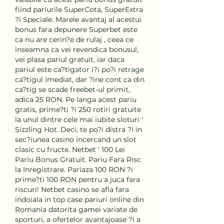
fiind pariurile SuperCota, SuperExtra 
?i Speciale. Marele avantaj al acestui 
bonus fara depunere Superbet este 
ca nu are cerin?e de rulaj , ceea ce 
inseamna ca vei revendica bonusul, 
vei plasa pariul gratuit, iar daca 
pariul este ca?tigator i?i po?i retrage 
ca?tigul imediat, dar ?ine cont ca din 
ca?tig se scade freebet-ul primit, 
adica 25 RON. Pe langa acest pariu 
gratis, prime?ti ?i 250 rotiri gratuite 
la unul dintre cele mai iubite sloturi ' 
Sizzling Hot. Deci, te po?i distra ?i in 
sec?iunea casino incercand un slot 
clasic cu fructe. Netbet ' 100 Lei 
Pariu Bonus Gratuit. Pariu Fara Risc 
la Inregistrare. Pariaza 100 RON ?i 
prime?ti 100 RON pentru a juca fara 
riscuri! Netbet casino se afla fara 
indoiala in top case pariuri online din 
Romania datorita gamei variate de 
sporturi, a ofertelor avantajoase ?i a 