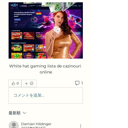
White hat gaming lista de cazinouri 
online
1
0
コメントを追加…
最新順
Damian Hildinger