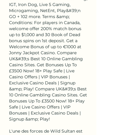
IGT, Iron Dog, Live 5 Gaming, 
Microgaming, NetEnt, Play&#39;n 
GO + 102 more. Terms &amp; 
Conditions: For players in Canada, 
welcome offer 200% match bonus 
up to $1,000 and 30 Book of Dead 
bonus spins on 1st deposit. Get a 
Welcome Bonus of up to €1000 at 
Jonny Jackpot Casino. Compare 
UK&#39;s Best 10 Online Gambling 
Casino Sites. Get Bonuses Up To 
£3500 Now! 18+ Play Safe | Live 
Casino Offers | VIP Bonuses | 
Exclusive Casino Deals | Signup 
&amp; Play! Compare UK&#39;s Best 
10 Online Gambling Casino Sites. Get 
Bonuses Up To £3500 Now! 18+ Play 
Safe | Live Casino Offers | VIP 
Bonuses | Exclusive Casino Deals | 
Signup &amp; Play! 
L'une des forces de Wild Sultan est 