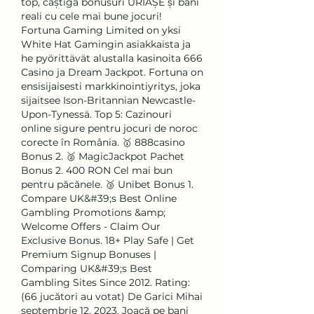
top, câștigă bonusuri URIAȘE și bani 
reali cu cele mai bune jocuri! 
Fortuna Gaming Limited on yksi 
White Hat Gamingin asiakkaista ja 
he pyörittävät alustalla kasinoita 666 
Casino ja Dream Jackpot. Fortuna on 
ensisijaisesti markkinointiyritys, joka 
sijaitsee Ison-Britannian Newcastle-
Upon-Tynessä. Top 5: Cazinouri 
online sigure pentru jocuri de noroc 
corecte în România. 🥇 888casino 
Bonus 2. 🥈 MagicJackpot Pachet 
Bonus 2. 400 RON Cel mai bun 
pentru păcănele. 🥉 Unibet Bonus 1. 
Compare UK&#39;s Best Online 
Gambling Promotions &amp; 
Welcome Offers - Claim Our 
Exclusive Bonus. 18+ Play Safe | Get 
Premium Signup Bonuses | 
Comparing UK&#39;s Best 
Gambling Sites Since 2012. Rating: 
(66 jucători au votat) De Garici Mihai 
septembrie 12, 2023. Joacă pe bani 