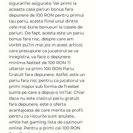
siguran?ei asigurate. Vei primi la 
aceasta casa pariuri bonus fara 
depunere de 100 RON pentru primul 
tau pariu, acesta fiind unul dintre 
cele mai bune bonusuri la casele de 
pariuri. De fapt, acesta este un pariu 
bonus fara risc, despre care am 
vorbit pu?in mai jos in acest articol, 
care presupune ca jucatorul se va 
inregistra, va face o depunere 
minima Netbet de 100 RON ?i 
ulterior va primi 100 RON Pariu 
Gratuit fara depunere. Astfel, este un 
pariu fara risc pentru ca jucatorul va 
primi inapoi sub forma de freebet 
suma pe care a depus-o ini?ial. Chiar 
daca nu este clasicul pariu gratuit 
fara depunere, este o oferta 
avantajoasa de care merita sa profii 
pentru ca riscurile sunt anulate., 
white hat gaming lista de cazinouri 
online. Pentru a primi cei 100 RON 