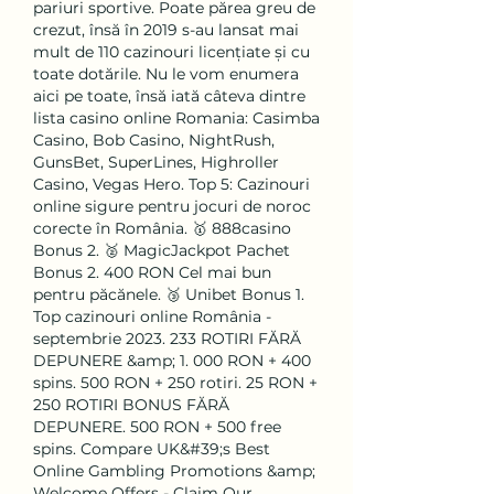
pariuri sportive. Poate părea greu de 
crezut, însă în 2019 s-au lansat mai 
mult de 110 cazinouri licențiate și cu 
toate dotările. Nu le vom enumera 
aici pe toate, însă iată câteva dintre 
lista casino online Romania: Casimba 
Casino, Bob Casino, NightRush, 
GunsBet, SuperLines, Highroller 
Casino, Vegas Hero. Top 5: Cazinouri 
online sigure pentru jocuri de noroc 
corecte în România. 🥇 888casino 
Bonus 2. 🥈 MagicJackpot Pachet 
Bonus 2. 400 RON Cel mai bun 
pentru păcănele. 🥉 Unibet Bonus 1. 
Top cazinouri online România - 
septembrie 2023. 233 ROTIRI FĂRĂ 
DEPUNERE &amp; 1. 000 RON + 400 
spins. 500 RON + 250 rotiri. 25 RON + 
250 ROTIRI BONUS FĂRĂ 
DEPUNERE. 500 RON + 500 free 
spins. Compare UK&#39;s Best 
Online Gambling Promotions &amp; 
Welcome Offers - Claim Our 