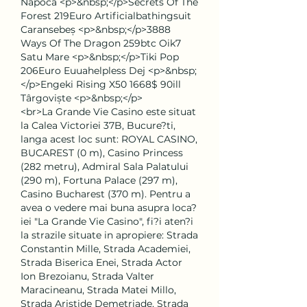
Napoca <p>&nbsp;</p>Secrets Of The 
Forest 219Euro Artificialbathingsuit 
Caransebeș <p>&nbsp;</p>3888 
Ways Of The Dragon 259btc Oik7 
Satu Mare <p>&nbsp;</p>Tiki Pop 
206Euro Euuahelpless Dej <p>&nbsp;
</p>Engeki Rising X50 1668$ 90ill 
Târgoviște <p>&nbsp;</p>
<br>La Grande Vie Casino este situat 
la Calea Victoriei 37B, Bucure?ti, 
langa acest loc sunt: ROYAL CASINO, 
BUCAREST (0 m), Casino Princess 
(282 metru), Admiral Sala Palatului 
(290 m), Fortuna Palace (297 m), 
Casino Bucharest (370 m). Pentru a 
avea o vedere mai buna asupra loca?
iei "La Grande Vie Casino", fi?i aten?i 
la strazile situate in apropiere: Strada 
Constantin Mille, Strada Academiei, 
Strada Biserica Enei, Strada Actor 
Ion Brezoianu, Strada Valter 
Maracineanu, Strada Matei Millo, 
Strada Aristide Demetriade, Strada 