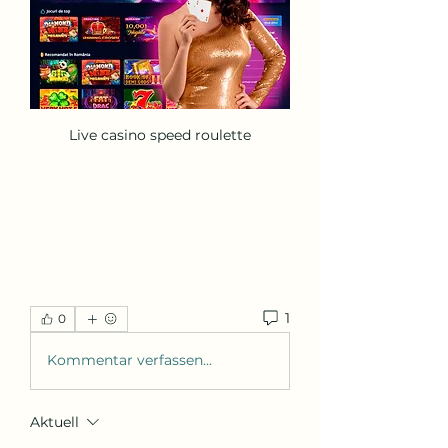
Live casino speed roulette
1
0
Kommentar verfassen...
Aktuell