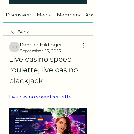
Discussion
Media
Members
About
Back
Damian Hildinger
Damian Hildinger
September 25, 2023
Live casino speed 
roulette, live casino 
blackjack
Live casino speed roulette