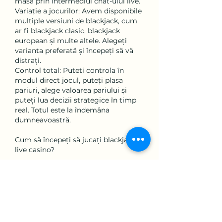
masă prin intermediul chat-ului live.
Variație a jocurilor: Avem disponibile 
multiple versiuni de blackjack, cum 
ar fi blackjack clasic, blackjack 
european și multe altele. Alegeți 
varianta preferată și începeți să vă 
distrați.
Control total: Puteți controla în 
modul direct jocul, puteți plasa 
pariuri, alege valoarea pariului și 
puteți lua decizii strategice în timp 
real. Totul este la îndemâna 
dumneavoastră.
Cum să începeți să jucați blackjack 
live casino?
Crearea unui cont: Înregistrați-vă pe 
platforma noastră pentru a beneficia 
de acces la cele mai bune mese de 
blackjack live casino. Sunteți doar la 
câteva clicuri distanță de distracție.
Depunerea fondurilor: După ce v-ați 