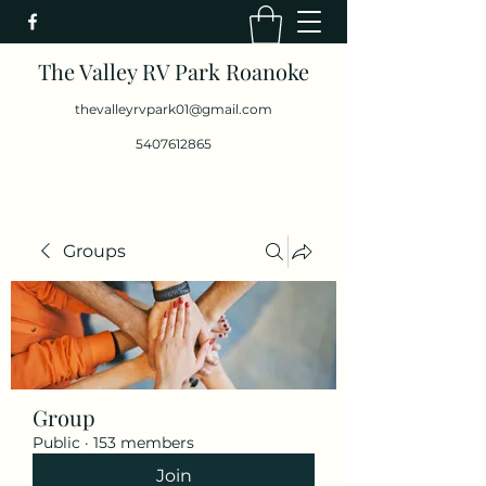
The Valley RV Park Roanoke
thevalleyrvpark01@gmail.com
5407612865
Groups
Group
Public
·
153 members
Join