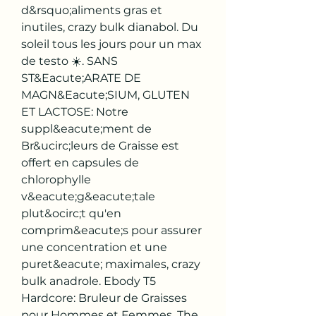
d&rsquo;aliments gras et 
inutiles, crazy bulk dianabol. Du 
soleil tous les jours pour un max 
de testo ☀️. SANS 
ST&Eacute;ARATE DE 
MAGN&Eacute;SIUM, GLUTEN 
ET LACTOSE: Notre 
suppl&eacute;ment de 
Br&ucirc;leurs de Graisse est 
offert en capsules de 
chlorophylle 
v&eacute;g&eacute;tale 
plut&ocirc;t qu'en 
comprim&eacute;s pour assurer 
une concentration et une 
puret&eacute; maximales, crazy 
bulk anadrole. Ebody T5 
Hardcore: Bruleur de Graisses 
pour Hommes et Femmes. The 