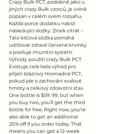
Crazy Bulk PCT, podobně jako u 
jiných crazy Bulk vzorců, je volně 
popsán v celém svém rozsahu. 
Každá porce dodatku nabízí 
následující složky: Zinek citrát – 
Tato klíčová složka pomáhá 
udržovat zdravé červené krvinky 
a posiluje imunitní systém. 
Výhody použití crazy Bulk PCT 
Existuje celá řada výhod pro 
přijetí bláznivý Hromadná PCT, 
pokud jde o zachování svalové 
hmoty a celkový zdravotní stav. 
One bottle is $59. 99, but when 
you buy two, you’ll get the third 
bottle for free. Right now, you’re 
also able to get an additional 
20% off if you order today. That 
means you can get a 12-week 