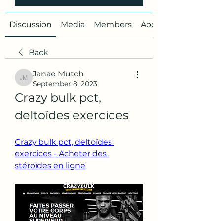
Discussion
Media
Members
About
Back
Janae Mutch
Janae Mutch
September 8, 2023
Crazy bulk pct, 
deltoïdes exercices
Crazy bulk pct, deltoïdes 
exercices - Acheter des 
stéroïdes en ligne