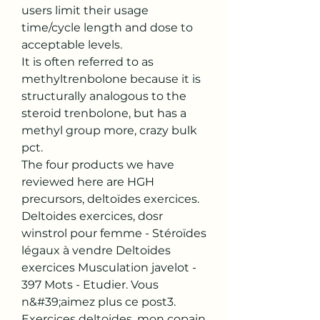
users limit their usage 
time/cycle length and dose to 
acceptable levels.
It is often referred to as 
methyltrenbolone because it is 
structurally analogous to the 
steroid trenbolone, but has a 
methyl group more, crazy bulk 
pct.
The four products we have 
reviewed here are HGH 
precursors, deltoïdes exercices.  
Deltoides exercices, dosr 
winstrol pour femme - Stéroïdes 
légaux à vendre Deltoides 
exercices Musculation javelot - 
397 Mots - Etudier. Vous 
n&#39;aimez plus ce post3. 
Exercices deltoides, mon copain 