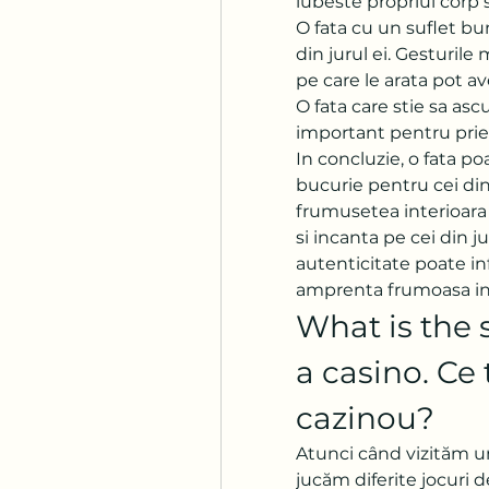
iubeste propriul corp si
O fata cu un suflet bun
din jurul ei. Gesturil
pe care le arata pot a
O fata care stie sa ascu
important pentru priet
In concluzie, o fata poa
bucurie pentru cei din 
frumusetea interioara s
si incanta pe cei din ju
autenticitate poate inf
amprenta frumoasa in
What is the s
a casino. Ce 
cazinou?
Atunci când vizităm u
jucăm diferite jocuri d