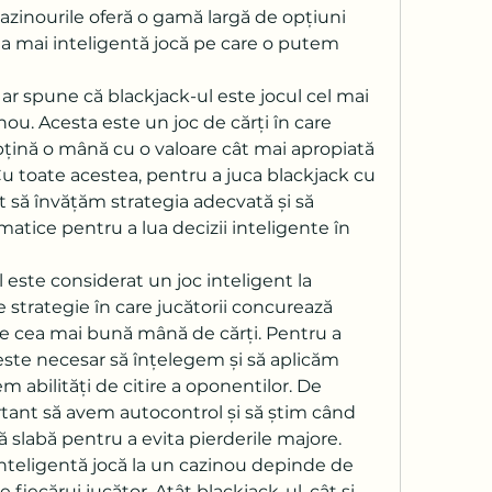
cazinourile oferă o gamă largă de opțiuni 
ea mai inteligentă jocă pe care o putem 
ar spune că blackjack-ul este jocul cel mai 
nou. Acesta este un joc de cărți în care 
obțină o mână cu o valoare cât mai apropiată 
 Cu toate acestea, pentru a juca blackjack cu 
 să învățăm strategia adecvată și să 
atice pentru a lua decizii inteligente în 
ste considerat un joc inteligent la 
 strategie în care jucătorii concurează 
ne cea mai bună mână de cărți. Pentru a 
este necesar să înțelegem și să aplicăm 
em abilități de citire a oponentilor. De 
ant să avem autocontrol și să știm când 
slabă pentru a evita pierderile majore.
inteligentă jocă la un cazinou depinde de 
le fiecărui jucător. Atât blackjack-ul, cât și 