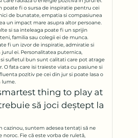
 care radiaza o energie pozitiva in jurul ei.
 poate fi o sursa de inspiratie pentru cei 
e mici de bunatate, empatia si compasiunea 
vea un impact mare asupra altor persoane. 
lte si sa inteleaga poate fi un sprijin 
eni, familia sau colegii ei de munca.
te fi un izvor de inspiratie, admiratie si 
jurul ei. Personalitatea puternica, 
i sufletul bun sunt calitati care pot atrage 
r. O fata care isi traieste viata cu pasiune si 
luenta pozitiv pe cei din jur si poate lasa o 
 lume.
martest thing to play at 
trebuie să joci deștept la 
n cazinou, suntem adesea tentați să ne 
e noroc. Fie că este vorba de ruletă, 