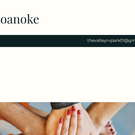
Roanoke
thevalleyrvpark01@gm