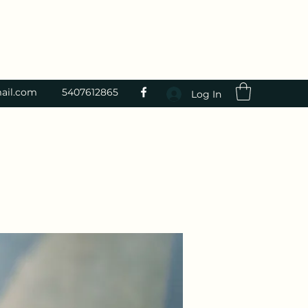
ail.com
5407612865
Log In