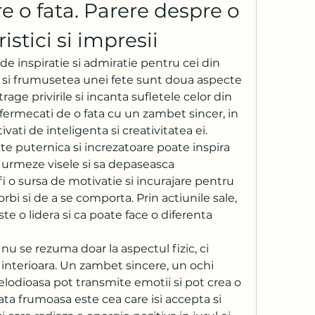
e o fata. Parere despre o 
istici si impresii
 de inspiratie si admiratie pentru cei din 
ea si frumusetea unei fete sunt doua aspecte 
age privirile si incanta sufletele celor din 
 fermecati de o fata cu un zambet sincer, in 
tivati de inteligenta si creativitatea ei.
te puternica si increzatoare poate inspira 
si urmeze visele si sa depaseasca 
i o sursa de motivatie si incurajare pentru 
 vorbi si de a se comporta. Prin actiunile sale, 
te o lidera si ca poate face o diferenta 
u se rezuma doar la aspectul fizic, ci 
interioara. Un zambet sincere, un ochi 
odioasa pot transmite emotii si pot crea o 
ta frumoasa este cea care isi accepta si 