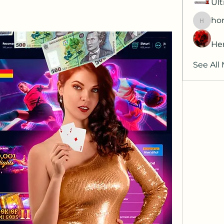
Ult
hor
horatia
He
See All