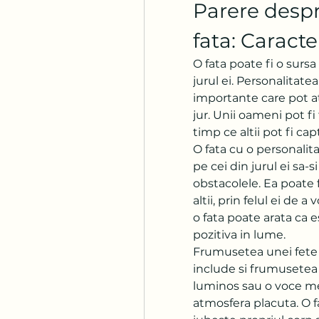
Parere despr
fata: Caracter
O fata poate fi o sursa
jurul ei. Personalitat
importante care pot atr
jur. Unii oameni pot fi
timp ce altii pot fi cap
O fata cu o personalita
pe cei din jurul ei sa-
obstacolele. Ea poate f
altii, prin felul ei de a
o fata poate arata ca es
pozitiva in lume.
Frumusetea unei fete n
include si frumusetea 
luminos sau o voce mel
atmosfera placuta. O fa