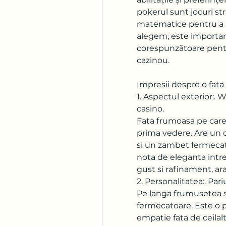
pokerul sunt jocuri str
matematice pentru a av
alegem, este important
corespunzătoare pentru
cazinou.
Impresii despre o fata
1. Aspectul exterior:. 
casino.
Fata frumoasa pe care 
prima vedere. Are un ch
si un zambet fermecator
nota de eleganta intre
gust si rafinament, ar
2. Personalitatea:. Pari
Pe langa frumusetea sa
fermecatoare. Este o p
empatie fata de ceilalt