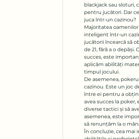
blackjack sau sloturi, 
pentru jucători. Dar c
juca într-un cazinou?
Majoritatea oamenilor 
inteligent într-un cazi
jucătorii încearcă să 
de 21, fără a o depăși.
succes, este important
aplicăm abilități matem
timpul jocului.
De asemenea, pokerul e
cazinou. Este un joc de
între ei pentru a obți
avea succes la poker, 
diverse tactici și să av
asemenea, este import
să renunțăm la o mână 
În concluzie, cea mai 
abilitățile și preferințe