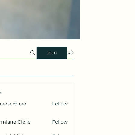
Join
s
kaela mirae
Follow
miane Cielle
Follow