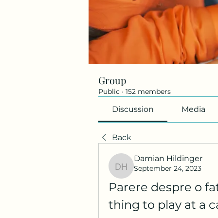
Group
Public
·
152 members
Discussion
Media
Back
Damian Hildinger
September 24, 2023
Damian Hildinger
Parere despre o fat
thing to play at a 