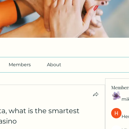
Members
About
Member
mi
a, what is the smartest 
Her
casino