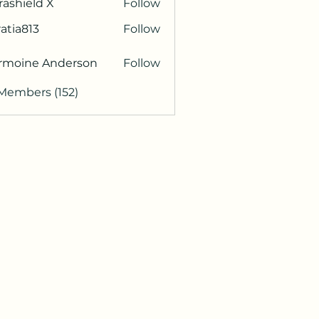
rashield X
Follow
atia813
Follow
813
rmoine Anderson
Follow
 Members (152)