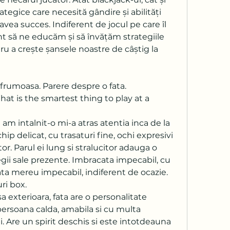
ategice care necesită gândire și abilități 
ea succes. Indiferent de jocul pe care îl 
 să ne educăm și să învățăm strategiile 
 a crește șansele noastre de câștig la 
 frumoasa. Parere despre o fata.
What is the smartest thing to play at a 
am intalnit-o mi-a atras atentia inca de la 
ip delicat, cu trasaturi fine, ochi expresivi 
. Parul ei lung si stralucitor adauga o 
gii sale prezente. Imbracata impecabil, cu 
ata mereu impecabil, indiferent de ocazie.
uri box.
 exterioara, fata are o personalitate 
ersoana calda, amabila si cu multa 
i. Are un spirit deschis si este intotdeauna 