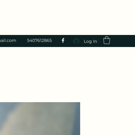
ail.com
5407612865
Log In