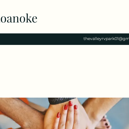
Roanoke
thevalleyrvpark01@gm