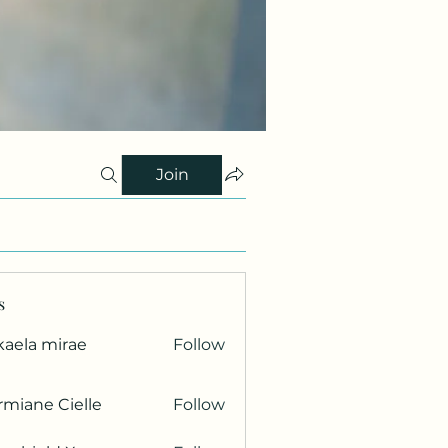
Join
s
kaela mirae
Follow
miane Cielle
Follow