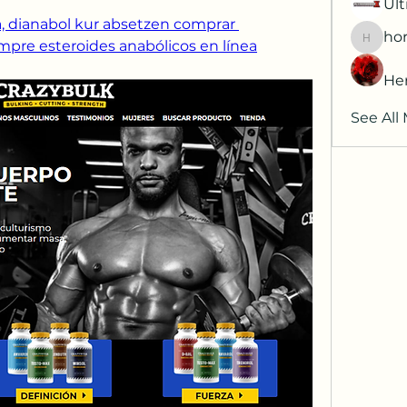
Ult
a, dianabol kur absetzen comprar 
hor
mpre esteroides anabólicos en línea
horatia
He
See All