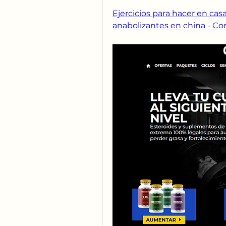
Ejercicios para hacer en cas
anabolizantes en china - Co