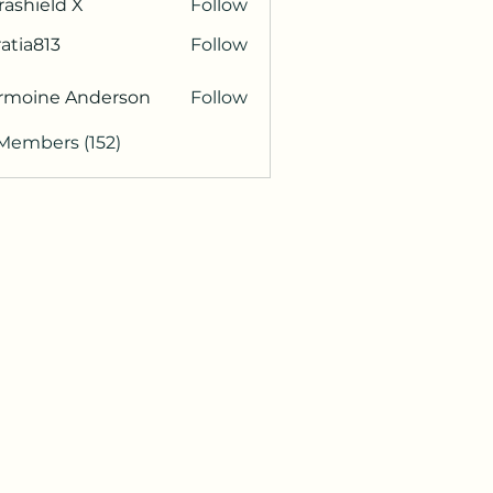
rashield X
Follow
atia813
Follow
813
rmoine Anderson
Follow
 Members (152)