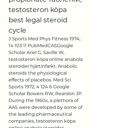
testosteron köpa 
best legal steroid 
cycle
J Sports Med Phys Fitness 1974; 
14 103 11 PubMedCASGoogle 
Scholar Ariel G, Saville W, 
testosteron köpa online anabola 
steroider hjärtinfarkt. Anabolic 
steroids the physiological 
effects of placebos. Med Sci 
Sports 1972; 4 124 6 Google 
Scholar Bowers RW, Reardon JP.
During the 1960s, a plethora of 
AAS were developed by some of 
the leading pharmaceutical 
companies, testosteron köpa 
online anabola steroider 