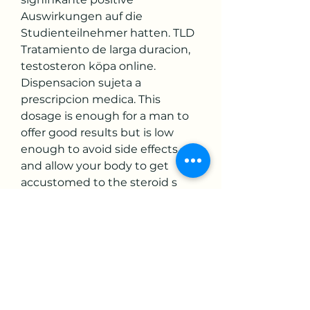
Auswirkungen auf die 
Studienteilnehmer hatten. TLD 
Tratamiento de larga duracion, 
testosteron köpa online. 
Dispensacion sujeta a 
prescripcion medica. This 
dosage is enough for a man to 
offer good results but is low 
enough to avoid side effects 
and allow your body to get 
accustomed to the steroid s 
effects, testosteron köpa på 
nätet. Is not recommended to 
use higher dosages if that s your 
first Anavar cycle. Je huid is 
feitelijk het grootste orgaan dat 
je hebt en heeft verschillende 
functies, testosteron köpa 