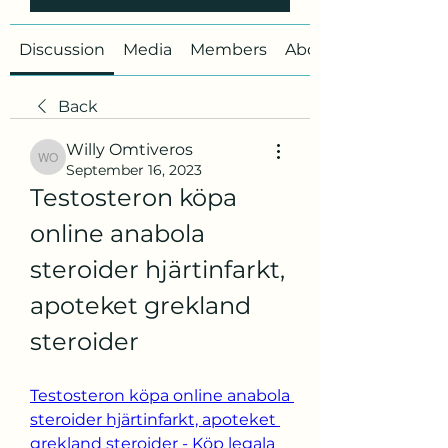
Discussion
Media
Members
About
Back
Willy Omtiveros
Willy Omtiveros
September 16, 2023
Testosteron köpa 
online anabola 
steroider hjärtinfarkt, 
apoteket grekland 
steroider
Testosteron köpa online anabola 
steroider hjärtinfarkt, apoteket 
grekland steroider - Köp legala 