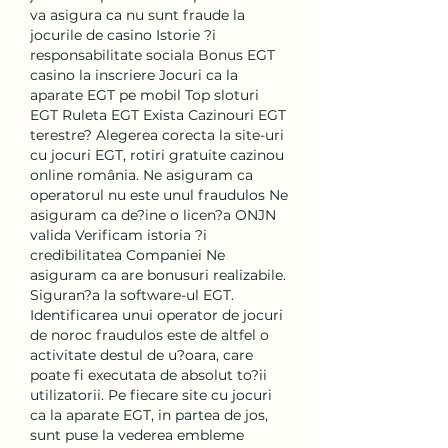
va asigura ca nu sunt fraude la 
jocurile de casino Istorie ?i 
responsabilitate sociala Bonus EGT 
casino la inscriere Jocuri ca la 
aparate EGT pe mobil Top sloturi 
EGT Ruleta EGT Exista Cazinouri EGT 
terestre? Alegerea corecta la site-uri 
cu jocuri EGT, rotiri gratuite cazinou 
online românia. Ne asiguram ca 
operatorul nu este unul fraudulos Ne 
asiguram ca de?ine o licen?a ONJN 
valida Verificam istoria ?i 
credibilitatea Companiei Ne 
asiguram ca are bonusuri realizabile. 
Siguran?a la software-ul EGT. 
Identificarea unui operator de jocuri 
de noroc fraudulos este de altfel o 
activitate destul de u?oara, care 
poate fi executata de absolut to?ii 
utilizatorii. Pe fiecare site cu jocuri 
ca la aparate EGT, in partea de jos, 
sunt puse la vederea embleme 