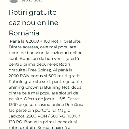
Sep 25, 2023
Rotiri gratuite 
cazinou online 
România
 Pâna la €2000 + 100 Rotiri Gratuite. 
Dintre acestea, cele mai populare 
tipuri de bonusuri la cazinouri online 
sunt: Bonusuri de bun venit (ofertă 
pentru prima depunere); Rotiri 
gratuite (Free Spins);. Ai până la 
2000 RON bonus și 600 rotiri gratis. 
Rotirile gratuite sunt pentru jocurile 
Shining Crown și Burning Hot, două 
dintre cele mai populare sloturi de 
pe site. Oferta de jocuri - 5/5. Peste 
1300 de jocuri casino online România 
fac parte din portofoliul Magic 
Jackpot. 2500 RON / 500 RG. 100% / 
120 RG. Bonus la primul depozit și 
rotiri gratuite Suma maximă a 