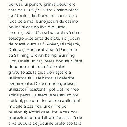
bonusului pentru prima depunere 
este de 120 € / $. Nitro Casino oferă 
jucătorilor din România șansa de a 
juca cele mai bune jocuri de casino 
online și cazino live din lume. 
Înscrieți-vă astăzi și bucurați-vă de o 
selecție excelentă de sloturi și jocuri 
de masă, cum ar fi Poker, Blackjack, 
Ruleta și Baccarat. Joacă Pacanele 
ca Shining Crown &amp; Burning 
Hot. Unele unități oferă bonusuri fără 
depunere sub formă de rotiri 
gratuite azi, la ziua de naștere a 
utilizatorului, sărbători și deferite 
evenimente. De asemenea, adesea 
utilizatorii existenții pot obține free 
spins pentru a efectuarea anumitor 
acțiuni, precum: Instalarea aplicației 
mobile a cazinoului online pe 
telefonul;. Rotiri gratuite la cazinou 
reprezintă o modalitate fantastică de 
a vă bucura de jocurile preferate fără 