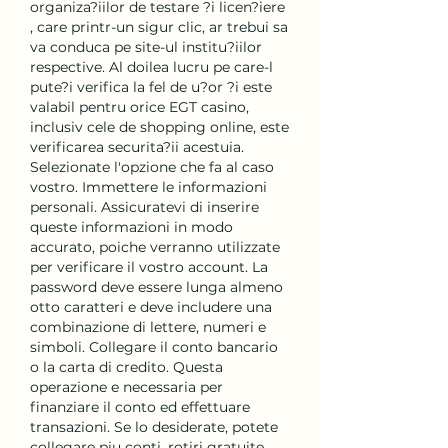
organiza?iilor de testare ?i licen?iere 
, care printr-un sigur clic, ar trebui sa 
va conduca pe site-ul institu?iilor 
respective. Al doilea lucru pe care-l 
pute?i verifica la fel de u?or ?i este 
valabil pentru orice EGT casino, 
inclusiv cele de shopping online, este 
verificarea securita?ii acestuia. 
Selezionate l'opzione che fa al caso 
vostro. Immettere le informazioni 
personali. Assicuratevi di inserire 
queste informazioni in modo 
accurato, poiche verranno utilizzate 
per verificare il vostro account. La 
password deve essere lunga almeno 
otto caratteri e deve includere una 
combinazione di lettere, numeri e 
simboli. Collegare il conto bancario 
o la carta di credito. Questa 
operazione e necessaria per 
finanziare il conto ed effettuare 
transazioni. Se lo desiderate, potete 
collegare piu conti, rotiri gratuite 