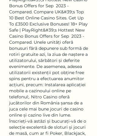
Bonus Offers for Sep  2023 - 
Compared. Compare UK&#39;s Top 
10 Best Online Casino Sites. Get Up 
To £3500 Exclusive Bonuses! 18+ Play 
Safe | PlayRight&#39;s Hottest New 
Casino Bonus Offers for Sep  2023 - 
Compared. Unele unități oferă 
bonusuri fără depunere sub formă de 
rotiri gratuite azi, la ziua de naștere a 
utilizatorului, sărbători și deferite 
evenimente. De asemenea, adesea 
utilizatorii existenții pot obține free 
spins pentru a efectuarea anumitor 
acțiuni, precum: Instalarea aplicației 
mobile a cazinoului online pe 
telefonul;. Nitro Casino oferă 
jucătorilor din România șansa de a 
juca cele mai bune jocuri de casino 
online și cazino live din lume. 
Înscrieți-vă astăzi și bucurați-vă de o 
selecție excelentă de sloturi și jocuri 
de masă, cum ar fi Poker, Blackjack, 