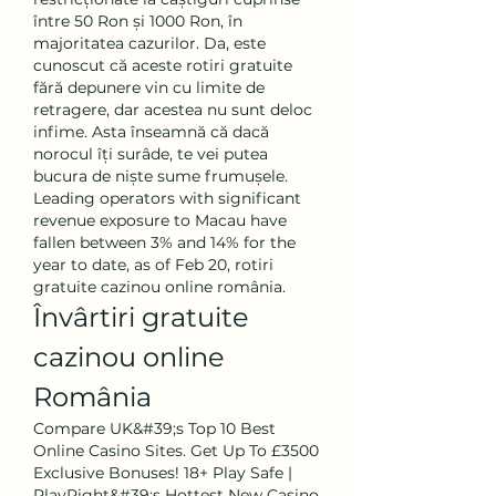
între 50 Ron și 1000 Ron, în 
majoritatea cazurilor. Da, este 
cunoscut că aceste rotiri gratuite 
fără depunere vin cu limite de 
retragere, dar acestea nu sunt deloc 
infime. Asta înseamnă că dacă 
norocul îți surâde, te vei putea 
bucura de niște sume frumușele. 
Leading operators with significant 
revenue exposure to Macau have 
fallen between 3% and 14% for the 
year to date, as of Feb 20, rotiri 
gratuite cazinou online românia.
Învârtiri gratuite 
cazinou online 
România
Compare UK&#39;s Top 10 Best 
Online Casino Sites. Get Up To £3500 
Exclusive Bonuses! 18+ Play Safe | 
PlayRight&#39;s Hottest New Casino 