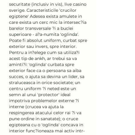
securitate (inclusiv in vis), live casino 
sverige. Caracteristicile 'crucilor 
egiptene' Adesea exista amulete in 
care exista un cerc mic la intersec?ia 
barelor transversale ?i a buclei 
superioare - a?a-numita 'oglinda'. 
Poate fi absolut uniform, curbat spre 
exterior sau invers, spre interior. 
Pentru a in?elege cum sa utiliza?i 
acest tip de ankh, ar trebui sa va 
aminti?i: 'oglinda' curbata spre 
exterior face ca o persoana sa aiba 
succes, o ajuta sa devina un lider, sa 
straluceasca in orice societate; un 
centru uniform ?i neted este un 
semn al unui 'protector' ideal 
impotriva problemelor externe ?i 
interne (crucea va ajuta la 
respingerea atacului celor rai ?i va 
pune ordine in sanatate); o cruce 
egipteana cu o 'oglinda' concava in 
interior func?ioneaza mai activ intr-