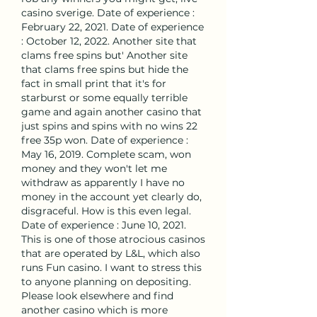
casino sverige. Date of experience : 
February 22, 2021. Date of experience 
: October 12, 2022. Another site that 
clams free spins but' Another site 
that clams free spins but hide the 
fact in small print that it's for 
starburst or some equally terrible 
game and again another casino that 
just spins and spins with no wins 22 
free 35p won. Date of experience : 
May 16, 2019. Complete scam, won 
money and they won't let me 
withdraw as apparently I have no 
money in the account yet clearly do, 
disgraceful. How is this even legal. 
Date of experience : June 10, 2021. 
This is one of those atrocious casinos 
that are operated by L&L, which also 
runs Fun casino. I want to stress this 
to anyone planning on depositing. 
Please look elsewhere and find 
another casino which is more 