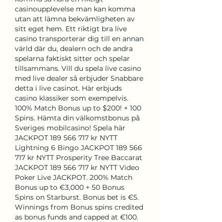
casinoupplevelse man kan komma 
utan att lämna bekvämligheten av 
sitt eget hem. Ett riktigt bra live 
casino transporterar dig till en annan 
värld där du, dealern och de andra 
spelarna faktiskt sitter och spelar 
tillsammans. Vill du spela live casino 
med live dealer så erbjuder Snabbare 
detta i live casinot. Här erbjuds 
casino klassiker som exempelvis. 
100% Match Bonus up to $200! + 100 
Spins. Hämta din välkomstbonus på 
Sveriges mobilcasino! Spela här 
JACKPOT 189 566 717 kr NYTT 
Lightning 6 Bingo JACKPOT 189 566 
717 kr NYTT Prosperity Tree Baccarat 
JACKPOT 189 566 717 kr NYTT Video 
Poker Live JACKPOT. 200% Match 
Bonus up to €3,000 + 50 Bonus 
Spins on Starburst. Bonus bet is €5. 
Winnings from Bonus spins credited 
as bonus funds and capped at €100. 