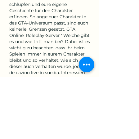
schlupfen und eure eigene 
Geschichte fur den Charakter 
erfinden. Solange euer Charakter in 
das GTA-Universum passt, sind euch 
keinerlei Grenzen gesetzt. GTA 
Online: Roleplay-Server ' Welche gibt 
es und wie tritt man bei? Dabei ist es 
wichtig zu beachten, dass ihr beim 
Spielen immer in eurem Charakter 
bleibt und so verhaltet, wie sich 
dieser auch verhalten wurde, jocuri 
de cazino live în suedia. Interessiert 
Dich bestimmt auch. GTA Online: 
Schnell Geld verdienen ' 18 Wege, 
um reich zu werden. GTA Online: 
Cayo Perico Beute ' Wert aller 
Gegenstande. GTA Online Roleplay: 
Diese Server gibt es und so tritt man 
ihnen bei. Was braucht ihr, um GTA 
RP spielen zu konnen? Wenn ihr jetzt 
Lust auf GTA RP bekommen habt, 
konnt ihr eigentlich sofort loslegen.