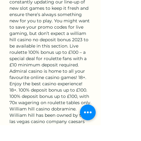
constantly updating our line-up of 
new slot games to keep it fresh and 
ensure there’s always something 
new for you to play. You might want 
to save your promo codes for live 
gaming, but don’t expect a william 
hill casino no deposit bonus 2023 to 
be available in this section. Live 
roulette 100% bonus up to £100 – a 
special deal for roulette fans with a 
£10 minimum deposit required. 
Admiral casino is home to all your 
favourite online casino games! 18+. 
Enjoy the best casino experience! 
18+. 100% deposit bonus up to £100. 
100% deposit bonus up to £100, with 
70x wagering on roulette tables only. 
William hill casino dobramine.
William hill has been owned by the 
las vegas casino company caesars 
since last year, when shareholders 
accepted a $3. William hill™ | online 
betting, casino, bingo &amp; games. 