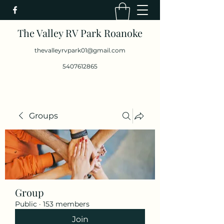
The Valley RV Park Roanoke
thevalleyrvpark01@gmail.com
5407612865
Groups
Group
Public
·
153 members
Join