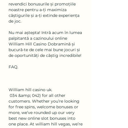
revendici bonusurile și promoțiile 
noastre pentru a-ți maximiza 
câștigurile și a-ți extinde experiența 
de joc.
Nu mai aștepta! Intră acum în lumea 
palpitantă a cazinoului online 
William Hill Casino Dobramină și 
bucură-te de cele mai bune jocuri și 
de oportunități de câștig incredibile!
FAQ.
William hill casino uk.
 034 &amp; 042) for all other 
customers. Whether you’re looking 
for free spins, welcome bonuses or 
more, we’ve rounded up our very 
best new online slot bonuses into 
one place. At william hill vegas, we’re 