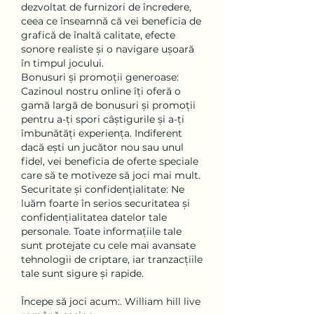
dezvoltat de furnizori de încredere, 
ceea ce înseamnă că vei beneficia de 
grafică de înaltă calitate, efecte 
sonore realiste și o navigare ușoară 
în timpul jocului.
Bonusuri și promoții generoase: 
Cazinoul nostru online îți oferă o 
gamă largă de bonusuri și promoții 
pentru a-ți spori câștigurile și a-ți 
îmbunătăți experiența. Indiferent 
dacă ești un jucător nou sau unul 
fidel, vei beneficia de oferte speciale 
care să te motiveze să joci mai mult.
Securitate și confidențialitate: Ne 
luăm foarte în serios securitatea și 
confidențialitatea datelor tale 
personale. Toate informațiile tale 
sunt protejate cu cele mai avansate 
tehnologii de criptare, iar tranzacțiile 
tale sunt sigure și rapide.
Începe să joci acum:. William hill live 