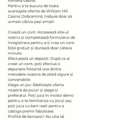
română casino.
Pentru a te bucura de toate 
avantajele oferite de William Hill 
Casino Dobramină, trebuie doar să 
urmezi câțiva pași simpli:
Crează un cont: Accesează site-ul 
nostru și completează formularul de 
înregistrare pentru a-ți crea un cont. 
Este gratuit și durează doar câteva 
minute.
Efectuează un depozit: După ce ai 
creat un cont, poți efectua o 
depunere folosind una dintre 
metodele noastre de plată sigure și 
convenabile.
Alege un joc: Răsfoiește oferta 
noastră de jocuri și alege-ți 
preferatul. Poți juca în modul demo 
pentru a te familiariza cu jocul sau 
poți juca cu bani reali pentru a 
câștiga premii fabuloase.
Profită de bonusuri: Nu uita să 