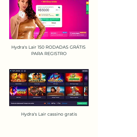
Hydra's Lair 150 RODADAS GRÁTIS 
PARA REGISTRO
Hydra's Lair cassino gratis