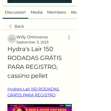
Discussion
Media
Members
About
Back
Willy Omtiveros
Willy Omtiveros
September 3, 2023
Hydra's Lair 150 
RODADAS GRÁTIS 
PARA REGISTRO, 
cassino pellet
Hydra's Lair 150 RODADAS 
GRÁTIS PARA REGISTRO