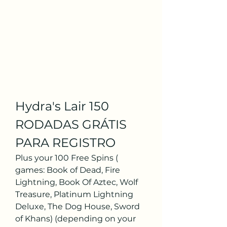
Hydra's Lair 150 
RODADAS GRÁTIS 
PARA REGISTRO
Plus your 100 Free Spins ( 
games: Book of Dead, Fire 
Lightning, Book Of Aztec, Wolf 
Treasure, Platinum Lightning 
Deluxe, The Dog House, Sword 
of Khans) (depending on your 