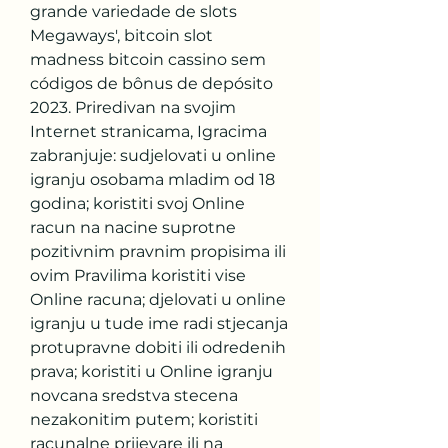
grande variedade de slots 
Megaways', bitcoin slot 
madness bitcoin cassino sem 
códigos de bônus de depósito 
2023. Priredivan na svojim 
Internet stranicama, Igracima 
zabranjuje: sudjelovati u online 
igranju osobama mladim od 18 
godina; koristiti svoj Online 
racun na nacine suprotne 
pozitivnim pravnim propisima ili 
ovim Pravilima koristiti vise 
Online racuna; djelovati u online 
igranju u tude ime radi stjecanja 
protupravne dobiti ili odredenih 
prava; koristiti u Online igranju 
novcana sredstva stecena 
nezakonitim putem; koristiti 
racunalne prijevare ili na 