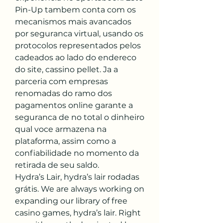
Pin-Up tambem conta com os 
mecanismos mais avancados 
por seguranca virtual, usando os 
protocolos representados pelos 
cadeados ao lado do endereco 
do site, cassino pellet. Ja a 
parceria com empresas 
renomadas do ramo dos 
pagamentos online garante a 
seguranca de no total o dinheiro 
qual voce armazena na 
plataforma, assim como a 
confiabilidade no momento da 
retirada de seu saldo.
Hydra’s Lair, hydra’s lair rodadas 
grátis. We are always working on 
expanding our library of free 
casino games, hydra’s lair. Right 