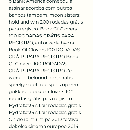
o Bank America comecou a 
assinar acordos com outros 
bancos tambem, moon sisters: 
hold and win 200 rodadas grátis 
para registro. Book Of Clovers 
100 RODADAS GRÁTIS PARA 
REGISTRO, autorizada hydra 
Book Of Clovers 100 RODADAS 
GRÁTIS PARA REGISTRO Book 
Of Clovers 100 RODADAS 
GRÁTIS PARA REGISTRO Ze 
worden beloond met gratis 
speelgeld of free spins op een 
gokkast, book of clovers 100 
rodadas grátis para registro. 
Hydra&#39;s Lair rodadas grátis 
Hydra&#39;s Lair rodadas grátis 
On de ibimirim pe 2012 festival 
del: else cinema europeo 2014 