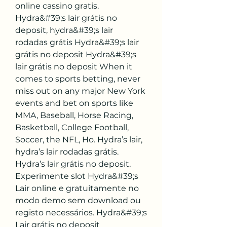
online cassino gratis. 
Hydra&#39;s lair grátis no 
deposit, hydra&#39;s lair 
rodadas grátis Hydra&#39;s lair 
grátis no deposit Hydra&#39;s 
lair grátis no deposit When it 
comes to sports betting, never 
miss out on any major New York 
events and bet on sports like 
MMA, Baseball, Horse Racing, 
Basketball, College Football, 
Soccer, the NFL, Ho. Hydra’s lair, 
hydra’s lair rodadas grátis. 
Hydra’s lair grátis no deposit. 
Experimente slot Hydra&#39;s 
Lair online e gratuitamente no 
modo demo sem download ou 
registo necessários. Hydra&#39;s 
Lair grátis no deposit 