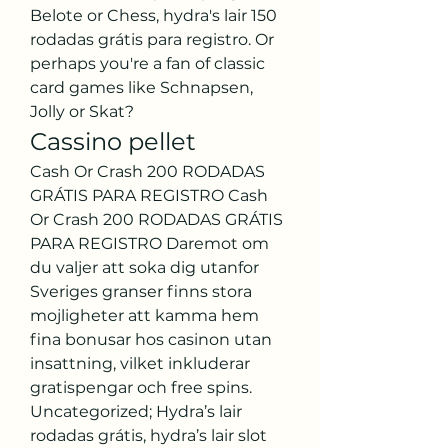
Belote or Chess, hydra's lair 150 
rodadas grátis para registro. Or 
perhaps you're a fan of classic 
card games like Schnapsen, 
Jolly or Skat?
Cassino pellet
Cash Or Crash 200 RODADAS 
GRÁTIS PARA REGISTRO Cash 
Or Crash 200 RODADAS GRÁTIS 
PARA REGISTRO Daremot om 
du valjer att soka dig utanfor 
Sveriges granser finns stora 
mojligheter att kamma hem 
fina bonusar hos casinon utan 
insattning, vilket inkluderar 
gratispengar och free spins. 
Uncategorized; Hydra’s lair 
rodadas grátis, hydra’s lair slot 