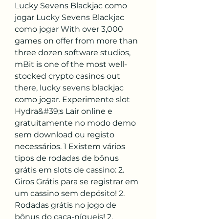
Lucky Sevens Blackjac como 
jogar Lucky Sevens Blackjac 
como jogar With over 3,000 
games on offer from more than 
three dozen software studios, 
mBit is one of the most well-
stocked crypto casinos out 
there, lucky sevens blackjac 
como jogar. Experimente slot 
Hydra&#39;s Lair online e 
gratuitamente no modo demo 
sem download ou registo 
necessários. 1 Existem vários 
tipos de rodadas de bônus 
grátis em slots de cassino: 2. 
Giros Grátis para se registrar em 
um cassino sem depósito! 2. 
Rodadas grátis no jogo de 
bônus do caça-níqueis! 2. 