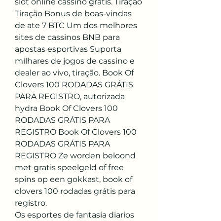
slot online cassino gratis. Tiração 
Tiração Bonus de boas-vindas 
de ate 7 BTC Um dos melhores 
sites de cassinos BNB para 
apostas esportivas Suporta 
milhares de jogos de cassino e 
dealer ao vivo, tiração. Book Of 
Clovers 100 RODADAS GRÁTIS 
PARA REGISTRO, autorizada 
hydra Book Of Clovers 100 
RODADAS GRÁTIS PARA 
REGISTRO Book Of Clovers 100 
RODADAS GRÁTIS PARA 
REGISTRO Ze worden beloond 
met gratis speelgeld of free 
spins op een gokkast, book of 
clovers 100 rodadas grátis para 
registro. 
Os esportes de fantasia diarios 