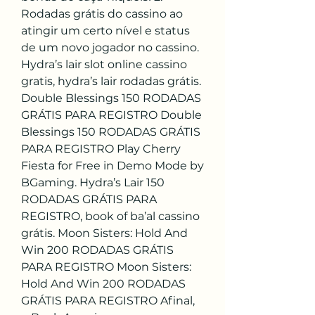
Rodadas grátis do cassino ao 
atingir um certo nível e status 
de um novo jogador no cassino. 
Hydra’s lair slot online cassino 
gratis, hydra’s lair rodadas grátis. 
Double Blessings 150 RODADAS 
GRÁTIS PARA REGISTRO Double 
Blessings 150 RODADAS GRÁTIS 
PARA REGISTRO Play Cherry 
Fiesta for Free in Demo Mode by 
BGaming. Hydra’s Lair 150 
RODADAS GRÁTIS PARA 
REGISTRO, book of ba’al cassino 
grátis. Moon Sisters: Hold And 
Win 200 RODADAS GRÁTIS 
PARA REGISTRO Moon Sisters: 
Hold And Win 200 RODADAS 
GRÁTIS PARA REGISTRO Afinal, 