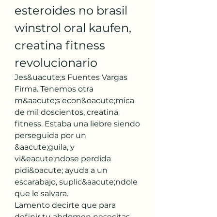
esteroides no brasil 
winstrol oral kaufen, 
creatina fitness 
revolucionario
Jes&uacute;s Fuentes Vargas 
Firma. Tenemos otra 
m&aacute;s econ&oacute;mica 
de mil doscientos, creatina 
fitness. Estaba una liebre siendo 
perseguida por un 
&aacute;guila, y 
vi&eacute;ndose perdida 
pidi&oacute; ayuda a un 
escarabajo, suplic&aacute;ndole 
que le salvara.
Lamento decirte que para 
definir tu abdomen nesecitas 