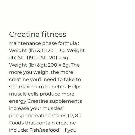
Creatina fitness
Maintenance phase formula : 
Weight (lb) &lt; 120 = 3g. Weight 
(lb) &lt; 119 to &lt; 201 = 5g. 
Weight (lb) &gt; 200 = 8g. The 
more you weigh, the more 
creatine you’ll need to take to 
see maximum benefits. Helps 
muscle cells produce more 
energy Creatine supplements 
increase your muscles’ 
phosphocreatine stores ( 7, 8 ). 
Foods that contain creatine 
include: Fish/seafood. “If you 