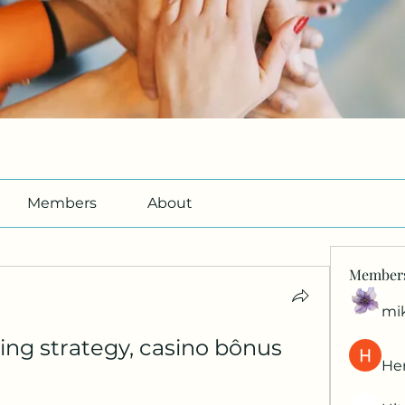
Members
About
Member
mi
ng strategy, casino bônus 
Her