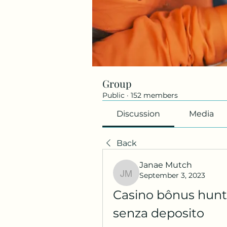
Group
Public
·
152 members
Discussion
Media
Back
Janae Mutch
September 3, 2023
Janae Mutch
Casino bônus hunti
senza deposito