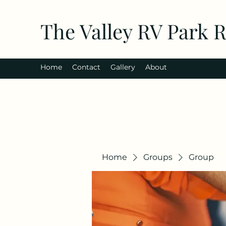
The Valley RV Park 
Home
Contact
Gallery
About
Home
Groups
Group