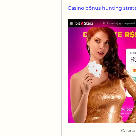
Casino bônus hunting strat
Casino