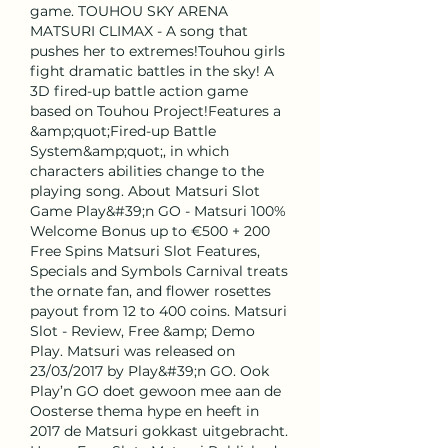
game. TOUHOU SKY ARENA 
MATSURI CLIMAX - A song that 
pushes her to extremes!Touhou girls 
fight dramatic battles in the sky! A 
3D fired-up battle action game 
based on Touhou Project!Features a 
&amp;quot;Fired-up Battle 
System&amp;quot;, in which 
characters abilities change to the 
playing song. About Matsuri Slot 
Game Play&#39;n GO - Matsuri 100% 
Welcome Bonus up to €500 + 200 
Free Spins Matsuri Slot Features, 
Specials and Symbols Carnival treats 
the ornate fan, and flower rosettes 
payout from 12 to 400 coins. Matsuri 
Slot - Review, Free &amp; Demo 
Play. Matsuri was released on 
23/03/2017 by Play&#39;n GO. Ook 
Play’n GO doet gewoon mee aan de 
Oosterse thema hype en heeft in 
2017 de Matsuri gokkast uitgebracht. 