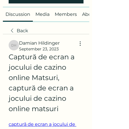
Discussion
Media
Members
About
Back
Damian Hildinger
Damian Hildinger
September 23, 2023
Captură de ecran a 
jocului de cazino 
online Matsuri, 
captură de ecran a 
jocului de cazino 
online matsuri
captură de ecran a jocului de 