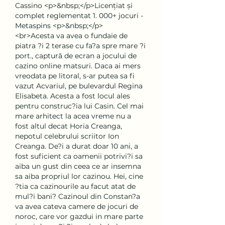
Cassino <p>&nbsp;</p>Licențiat și 
complet reglementat 1. 000+ jocuri - 
Metaspins <p>&nbsp;</p>
<br>Acesta va avea o fundaie de 
piatra ?i 2 terase cu fa?a spre mare ?i 
port., captură de ecran a jocului de 
cazino online matsuri. Daca ai mers 
vreodata pe litoral, s-ar putea sa fi 
vazut Acvariul, pe bulevardul Regina 
Elisabeta. Acesta a fost locul ales 
pentru construc?ia lui Casin. Cel mai 
mare arhitect la acea vreme nu a 
fost altul decat Horia Creanga, 
nepotul celebrului scriitor Ion 
Creanga. De?i a durat doar 10 ani, a 
fost suficient ca oamenii potrivi?i sa 
aiba un gust din ceea ce ar insemna 
sa aiba propriul lor cazinou. Hei, cine 
?tia ca cazinourile au facut atat de 
mul?i bani? Cazinoul din Constan?a 
va avea cateva camere de jocuri de 
noroc, care vor gazdui in mare parte 