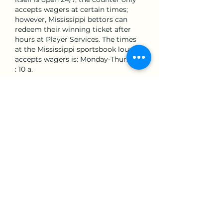
accepts wagers at certain times; 
however, Mississippi bettors can 
redeem their winning ticket after 
hours at Player Services. The times 
at the Mississippi sportsbook lounge 
accepts wagers is: Monday-Thursday 
: 10 a.
Nume precum EGT (Amusnet 
Interactive), NetEnt ?i Microgaming 
sunt cunoscute tuturor jucatorilor, 
deoarece ace?ti operatori produc 
jocuri de cazino de inalta calitate. 
Drept urmare, daca alegi unul dintre 
providerii de top, te vei distra cu 
siguran?a! Toate cazinourile online i?
i vor permite sa te inregistrezi u?or. 
Un cont casino online i?i va lua, in 
majoritatea cazurilor, doar cateva 
minute. Pa?ii pe care trebuie sa-i 
urmezi, insa, difera de la un operator 
la altul. Din acest motiv, vei avea 