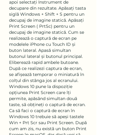
apoi selectați Instrument de 
decupare din rezultate. Apăsați tasta 
siglă Windows + Shift + S pentru un 
decupaj de imagine statică. Apăsați 
Print Screen ( PrtSc) pentru un 
decupaj de imagine statică. Cum se 
realizează o captură de ecran pe 
modelele iPhone cu Touch ID și 
buton lateral. Apasă simultan 
butonul lateral și butonul principal. 
Eliberează rapid ambele butoane. 
După ce realizezi captura de ecran, 
se afișează temporar o miniatură în 
colțul din stânga jos al ecranului. 
Windows 10 pune la dispoziție 
opțiunea Print Screen care îți 
permite, apăsând simultan două 
taste, să obțineți o captură de ecran. 
Ca să faci o captură de ecran în 
Windows 10 trebuie să apeși tastele 
Win + Prt Scr sau Print Screen. După 
cum am zis, nu există un buton Print 
Screen în macOS, dar dacă vrei să 