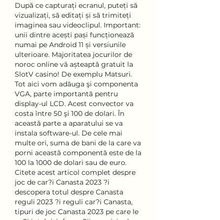
După ce capturați ecranul, puteți să 
vizualizați, să editați și să trimiteți 
imaginea sau videoclipul. Important: 
unii dintre acești pași funcționează 
numai pe Android 11 și versiunile 
ulterioare. Majoritatea jocurilor de 
noroc online vă așteaptă gratuit la 
SlotV casino! De exemplu Matsuri. 
Tot aici vom adăuga şi componenta 
VGA, parte importantă pentru 
display-ul LCD. Acest convector va 
costa între 50 şi 100 de dolari. În 
această parte a aparatului se va 
instala software-ul. De cele mai 
multe ori, suma de bani de la care va 
porni această componentă este de la 
100 la 1000 de dolari sau de euro.  
Citete acest articol complet despre 
joc de car?i Canasta 2023 ?i 
descopera totul despre Canasta 
reguli 2023 ?i reguli car?i Canasta, 
tipuri de joc Canasta 2023 pe care le 