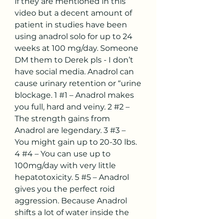
if they are mentioned in this 
video but a decent amount of 
patient in studies have been 
using anadrol solo for up to 24 
weeks at 100 mg/day. Someone 
DM them to Derek pls - I don’t 
have social media. Anadrol can 
cause urinary retention or “urine 
blockage. 1 #1 – Anadrol makes 
you full, hard and veiny. 2 #2 – 
The strength gains from 
Anadrol are legendary. 3 #3 – 
You might gain up to 20-30 lbs. 
4 #4 – You can use up to 
100mg/day with very little 
hepatotoxicity. 5 #5 – Anadrol 
gives you the perfect roid 
aggression. Because Anadrol 
shifts a lot of water inside the 