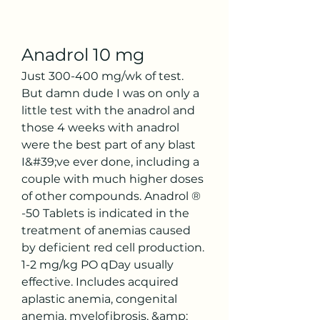
Anadrol 10 mg
Just 300-400 mg/wk of test. 
But damn dude I was on only a 
little test with the anadrol and 
those 4 weeks with anadrol 
were the best part of any blast 
I&#39;ve ever done, including a 
couple with much higher doses 
of other compounds. Anadrol ® 
-50 Tablets is indicated in the 
treatment of anemias caused 
by deficient red cell production. 
1-2 mg/kg PO qDay usually 
effective. Includes acquired 
aplastic anemia, congenital 
anemia, myelofibrosis, &amp; 