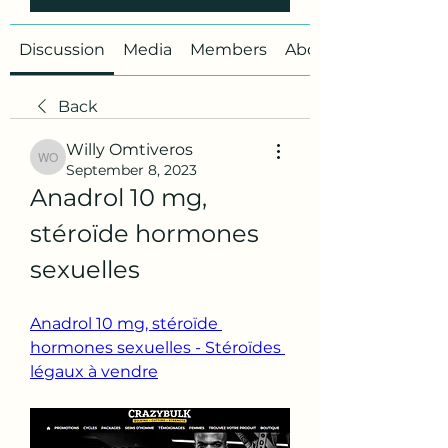
Discussion
Media
Members
About
Back
Willy Omtiveros
Willy Omtiveros
September 8, 2023
Anadrol 10 mg, 
stéroïde hormones 
sexuelles
Anadrol 10 mg, stéroïde 
hormones sexuelles - Stéroïdes 
légaux à vendre