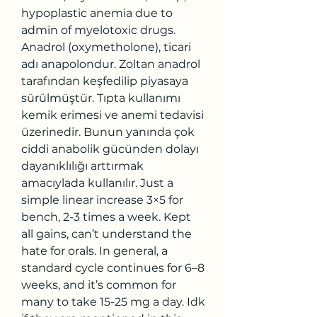
hypoplastic anemia due to 
admin of myelotoxic drugs. 
Anadrol (oxymetholone), ticari 
adı anapolondur. Zoltan anadrol 
tarafından keşfedilip piyasaya 
sürülmüştür. Tıpta kullanımı 
kemik erimesi ve anemi tedavisi 
üzerinedir. Bunun yanında çok 
ciddi anabolik gücünden dolayı 
dayanıklılığı arttırmak 
amacıylada kullanılır. Just a 
simple linear increase 3×5 for 
bench, 2-3 times a week. Kept 
all gains, can’t understand the 
hate for orals. In general, a 
standard cycle continues for 6–8 
weeks, and it’s common for 
many to take 15-25 mg a day. Idk 