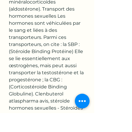
minéralocorticoïdes 
(aldostérone). Transport des 
hormones sexuelles Les 
hormones sont véhiculées par 
le sang et liées à des 
transporteurs. Parmi ces 
transporteurs, on cite : la SBP : 
(Stéroïde Binding Protéine) Elle 
se lie essentiellement aux 
œstrogènes, mais peut aussi 
transporter la testostérone et la 
progestérone ; la CBG : 
(Corticostéroïde Binding 
Globuline). Clenbuterol 
atlaspharma avis, stéroïde 
hormones sexuelles - Stéroïdes 
légaux à vendre Clenbuterol 
atlaspharma avis Clenbuterol 
oral para caballos, legal steroids 