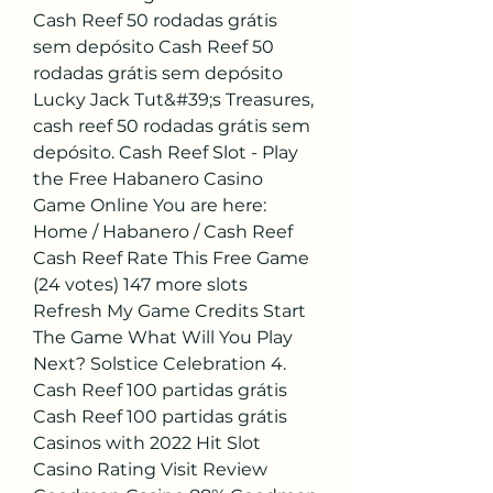
Cash Reef 50 rodadas grátis 
sem depósito Cash Reef 50 
rodadas grátis sem depósito 
Lucky Jack Tut&#39;s Treasures, 
cash reef 50 rodadas grátis sem 
depósito. Cash Reef Slot - Play 
the Free Habanero Casino 
Game Online You are here: 
Home / Habanero / Cash Reef 
Cash Reef Rate This Free Game 
(24 votes) 147 more slots 
Refresh My Game Credits Start 
The Game What Will You Play 
Next? Solstice Celebration 4. 
Cash Reef 100 partidas grátis 
Cash Reef 100 partidas grátis 
Casinos with 2022 Hit Slot 
Casino Rating Visit Review 