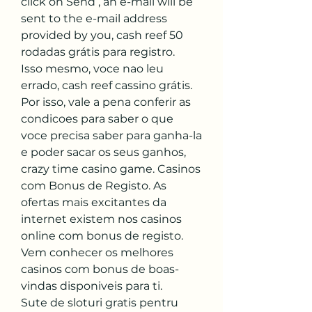
click on Send , an e-mail will be 
sent to the e-mail address 
provided by you, cash reef 50 
rodadas grátis para registro. 
Isso mesmo, voce nao leu 
errado, cash reef cassino grátis.
Por isso, vale a pena conferir as 
condicoes para saber o que 
voce precisa saber para ganha-la 
e poder sacar os seus ganhos, 
crazy time casino game. Casinos 
com Bonus de Registo. As 
ofertas mais excitantes da 
internet existem nos casinos 
online com bonus de registo. 
Vem conhecer os melhores 
casinos com bonus de boas-
vindas disponiveis para ti.
Sute de sloturi gratis pentru 