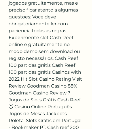
jogados gratuitamente, mas e 
preciso ficar atento a algumas 
questoes: Voce deve 
obrigatoriamente ler com 
paciencia todas as regras. 
Experimente slot Cash Reef 
online e gratuitamente no 
modo demo sem download ou 
registo necessários. Cash Reef 
100 partidas grátis Cash Reef 
100 partidas grátis Casinos with 
2022 Hit Slot Casino Rating Visit 
Review Goodman Casino 88% 
Goodman Casino Review ? 
Jogos de Slots Grátis Cash Reef 
🥇 Casino Online Português ️ 
Jogos de Mesas Jackpots  
Roleta  Slots Grátis em Portugal 
- Bookmaker PT. Cash reef 200 