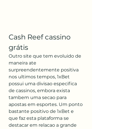
Cash Reef cassino 
grátis
Outro site que tem evoluido de 
maneira ate 
surpreendentemente positiva 
nos ultimos tempos, 1xBet 
possui uma divisao especifica 
de cassinos, embora exista 
tambem uma secao para 
apostas em esportes. Um ponto 
bastante positivo de 1xBet e 
que faz esta plataforma se 
destacar em relacao a grande 