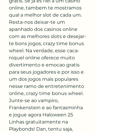
grátis. Se ja es fiel a um casino 
online, tambem te mostramos 
qual a melhor slot de cada um. 
Resta-nos deixar-te um 
apanhado dos casinos online 
com as melhores slots e desejar-
te bons jogos, crazy time bonus 
wheel. Na verdade, esse caca-
niquel online oferece muito 
divertimento e emocao gratis 
para seus jogadores e por isso e 
um dos jogos mais populares 
nesse ramo de entretenimento 
online, crazy time bonus wheel. 
Junte-se ao vampiro, 
Frankenstein e ao fantasminha 
e jogue agora Haloween 25 
Linhas gratuitamente na 
Playbonds! Dan, tentu saja, 