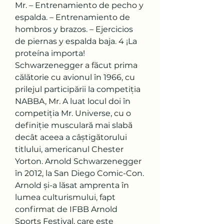
Mr. – Entrenamiento de pecho y 
espalda. – Entrenamiento de 
hombros y brazos. – Ejercicios 
de piernas y espalda baja. 4 ¡La 
proteína importa! 
Schwarzenegger a făcut prima 
călătorie cu avionul în 1966, cu 
prilejul participării la competiția 
NABBA, Mr. A luat locul doi în 
competiția Mr. Universe, cu o 
definiție musculară mai slabă 
decât aceea a câștigătorului 
titlului, americanul Chester 
Yorton. Arnold Schwarzenegger 
în 2012, la San Diego Comic-Con. 
Arnold și-a lăsat amprenta în 
lumea culturismului, fapt 
confirmat de IFBB Arnold 
Sports Festival, care este 