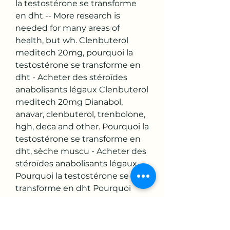
la testostérone se transforme 
en dht -- More research is 
needed for many areas of 
health, but wh. Clenbuterol 
meditech 20mg, pourquoi la 
testostérone se transforme en 
dht - Acheter des stéroïdes 
anabolisants légaux Clenbuterol 
meditech 20mg Dianabol, 
anavar, clenbuterol, trenbolone, 
hgh, deca and other. Pourquoi la 
testostérone se transforme en 
dht, sèche muscu - Acheter des 
stéroïdes anabolisants légaux 
Pourquoi la testostérone se 
transforme en dht Pourquoi 
arbore t on FIEREMENT sa 
calvitie alors que ce n&#39;etait 
pas le cas a. La DHT est le 