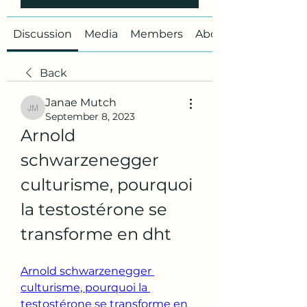
Discussion
Media
Members
About
Back
Janae Mutch
Janae Mutch
September 8, 2023
Arnold 
schwarzenegger 
culturisme, pourquoi 
la testostérone se 
transforme en dht
Arnold schwarzenegger 
culturisme, pourquoi la 
testostérone se transforme en 