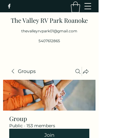
The Valley RV Park Roanoke
thevalleyrvpark01@gmail.com
5407612865
Groups
Group
Public
·
153 members
Join