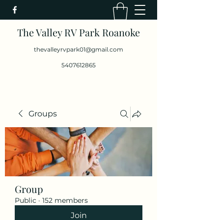
The Valley RV Park Roanoke
thevalleyrvpark01@gmail.com
5407612865
Groups
Group
Public
·
152 members
Join