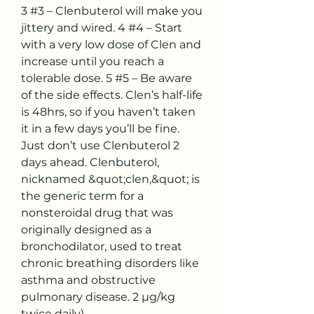
3 #3 – Clenbuterol will make you 
jittery and wired. 4 #4 – Start 
with a very low dose of Clen and 
increase until you reach a 
tolerable dose. 5 #5 – Be aware 
of the side effects. Clen’s half-life 
is 48hrs, so if you haven’t taken 
it in a few days you’ll be fine. 
Just don’t use Clenbuterol 2 
days ahead. Clenbuterol, 
nicknamed &quot;clen,&quot; is 
the generic term for a 
nonsteroidal drug that was 
originally designed as a 
bronchodilator, used to treat 
chronic breathing disorders like 
asthma and obstructive 
pulmonary disease. 2 µg/kg 
twice daily). 