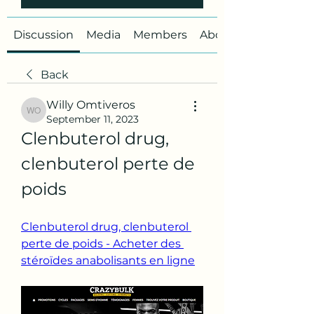
Discussion
Media
Members
About
Back
Willy Omtiveros
Willy Omtiveros
September 11, 2023
Clenbuterol drug, 
clenbuterol perte de 
poids
Clenbuterol drug, clenbuterol 
perte de poids - Acheter des 
stéroïdes anabolisants en ligne