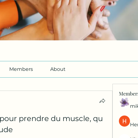
Members
About
Member
mi
 pour prendre du muscle, qu 
Her
tude