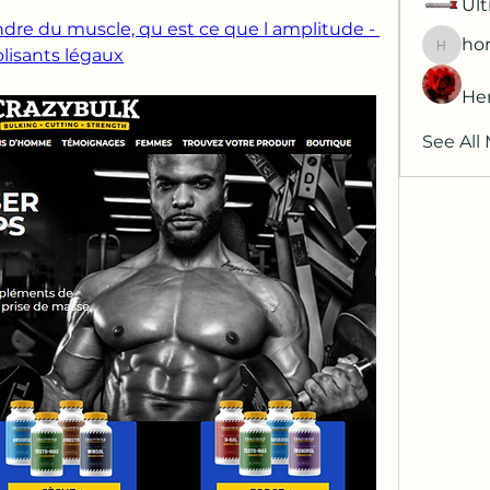
Ult
dre du muscle, qu est ce que l amplitude - 
hor
lisants légaux
horatia
He
See All