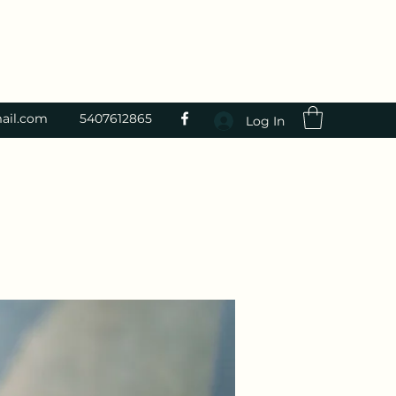
ail.com
5407612865
Log In