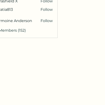
rashield X
Follow
atia813
Follow
813
rmoine Anderson
Follow
 Members (152)