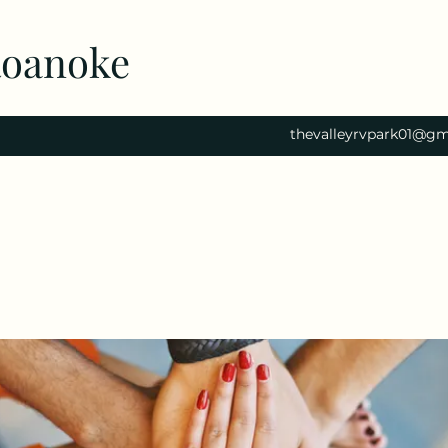
Roanoke
thevalleyrvpark01@gm