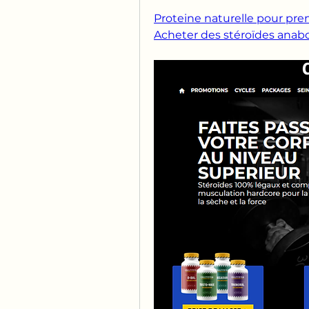
Proteine naturelle pour pren
Acheter des stéroïdes anabo