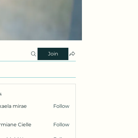
Join
s
kaela mirae
Follow
miane Cielle
Follow