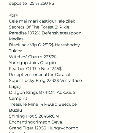
depósito 125 % 250 FS
<br>
Cele mai mari câștiguri ale zilei:
Secrets Of The Forest 2: Pixie 
Paradise 1072% Defensiveteaspoon 
Mediaș 
Blackjack Vip G 2513$ Hateshoddy 
Tulcea 
Witches' Charm 2233% 
Youngupstairs Giurgiu 
Feather Of The Nile 1245$ 
Receptivestonecutter Caracal 
Super Lucky Frog 2332$ Vestaltaco 
Lugoj 
Dragon Kings 871RON Aukeuua 
Câmpina 
Treasure Mine 1414Euro Beecube 
Buzău 
Shining Hot 5 2646RON 
Enchantingcrimson Deva 
Grand Tiger 1295$ Hungrychomp 