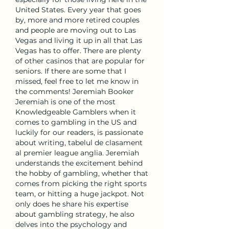
United States. Every year that goes 
by, more and more retired couples 
and people are moving out to Las 
Vegas and living it up in all that Las 
Vegas has to offer. There are plenty 
of other casinos that are popular for 
seniors. If there are some that I 
missed, feel free to let me know in 
the comments! Jeremiah Booker 
Jeremiah is one of the most 
Knowledgeable Gamblers when it 
comes to gambling in the US and 
luckily for our readers, is passionate 
about writing, tabelul de clasament 
al premier league anglia. Jeremiah 
understands the excitement behind 
the hobby of gambling, whether that 
comes from picking the right sports 
team, or hitting a huge jackpot. Not 
only does he share his expertise 
about gambling strategy, he also 
delves into the psychology and 