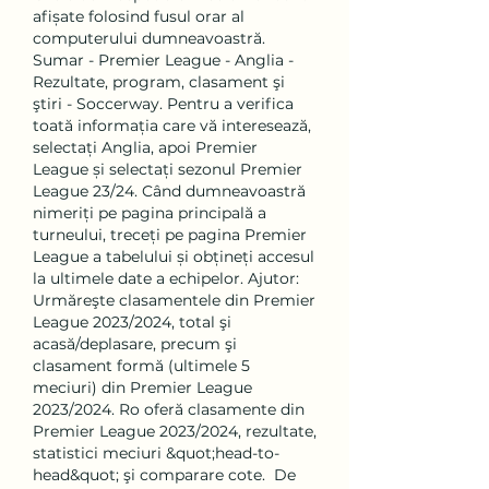
afișate folosind fusul orar al 
computerului dumneavoastră. 
Sumar - Premier League - Anglia - 
Rezultate, program, clasament şi 
ştiri - Soccerway. Pentru a verifica 
toată informația care vă interesează, 
selectați Anglia, apoi Premier 
League și selectați sezonul Premier 
League 23/24. Când dumneavoastră 
nimeriți pe pagina principală a 
turneului, treceți pe pagina Premier 
League a tabelului și obțineți accesul 
la ultimele date a echipelor. Ajutor: 
Urmăreşte clasamentele din Premier 
League 2023/2024, total şi 
acasă/deplasare, precum şi 
clasament formă (ultimele 5 
meciuri) din Premier League 
2023/2024. Ro oferă clasamente din 
Premier League 2023/2024, rezultate, 
statistici meciuri &quot;head-to-
head&quot; şi comparare cote.  De 