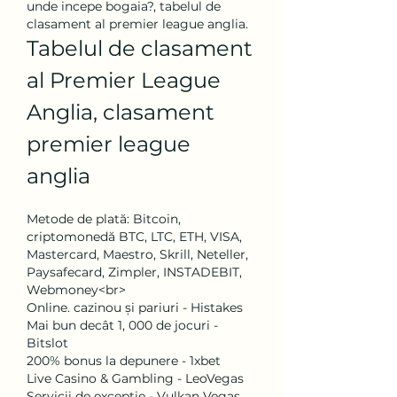
unde incepe bogaia?, tabelul de 
clasament al premier league anglia.
Tabelul de clasament 
al Premier League 
Anglia, clasament 
premier league 
anglia
Metode de plată: Bitcoin, 
criptomonedă BTC, LTC, ETH, VISA, 
Mastercard, Maestro, Skrill, Neteller, 
Paysafecard, Zimpler, INSTADEBIT, 
Webmoney<br>
Online. cazinou și pariuri - Histakes
Mai bun decât 1, 000 de jocuri - 
Bitslot
200% bonus la depunere - 1xbet
Live Casino & Gambling - LeoVegas
Servicii de excepție - Vulkan Vegas