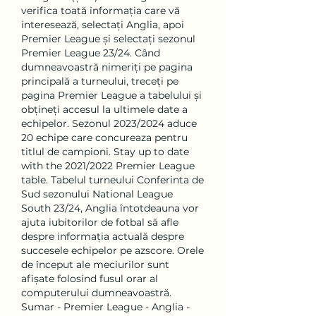
verifica toată informația care vă 
interesează, selectați Anglia, apoi 
Premier League și selectați sezonul 
Premier League 23/24. Când 
dumneavoastră nimeriți pe pagina 
principală a turneului, treceți pe 
pagina Premier League a tabelului și 
obțineți accesul la ultimele date a 
echipelor. Sezonul 2023/2024 aduce 
20 echipe care concureaza pentru 
titlul de campioni. Stay up to date 
with the 2021/2022 Premier League 
table. Tabelul turneului Conferinta de 
Sud sezonului National League 
South 23/24, Anglia întotdeauna vor 
ajuta iubitorilor de fotbal să afle 
despre informația actuală despre 
succesele echipelor pe azscore. Orele 
de început ale meciurilor sunt 
afișate folosind fusul orar al 
computerului dumneavoastră. 
Sumar - Premier League - Anglia - 