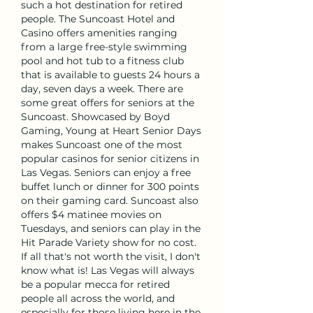
such a hot destination for retired 
people. The Suncoast Hotel and 
Casino offers amenities ranging 
from a large free-style swimming 
pool and hot tub to a fitness club 
that is available to guests 24 hours a 
day, seven days a week. There are 
some great offers for seniors at the 
Suncoast. Showcased by Boyd 
Gaming, Young at Heart Senior Days 
makes Suncoast one of the most 
popular casinos for senior citizens in 
Las Vegas. Seniors can enjoy a free 
buffet lunch or dinner for 300 points 
on their gaming card. Suncoast also 
offers $4 matinee movies on 
Tuesdays, and seniors can play in the 
Hit Parade Variety show for no cost. 
If all that's not worth the visit, I don't 
know what is! Las Vegas will always 
be a popular mecca for retired 
people all across the world, and 
especially for those living here in the 