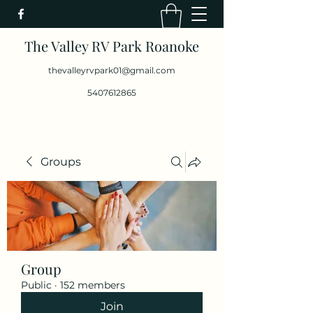
The Valley RV Park Roanoke
thevalleyrvpark01@gmail.com
5407612865
Groups
Group
Public
·
152 members
Join