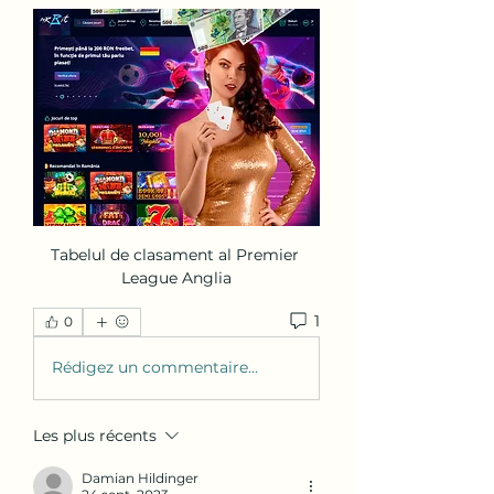
Tabelul de clasament al Premier 
League Anglia
1
0
Rédigez un commentaire...
Les plus récents
Damian Hildinger