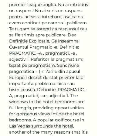
premier league anglia. Nu ai introdus 
un raspuns! Nu ai scris un raspuns 
pentru aceasta intrebare, asa ca nu 
avem continut pe care sa-l publicam. 
Te rugam sa astepti ca raspunsul tau 
sa fie trimis spre publicare. Dex 
Definitie Explicatie, Ce Inseamna 
Cuvantul Pragmatic -a. Definitie: 
PRAGMATIC, -A , pragmatici, -e , 
adjectiv 1. Referitor la pragmatism; 
bazat pe pragmatism. Sanc?iune 
pragmatica = (in ?arile din apusul 
Europei) decret de stat privitor la o 
importanta problema laica sau 
bisericeasca. Definitie: PRAGMATIC, -
A, pragmatici, -ce, adjectiv 1. The 
windows in the hotel bedrooms are 
full length, providing opportunities 
for gorgeous views inside the hotel 
bedrooms. A popular golf course in 
Las Vegas surrounds the hotel, 
another of the many reasons that it's 