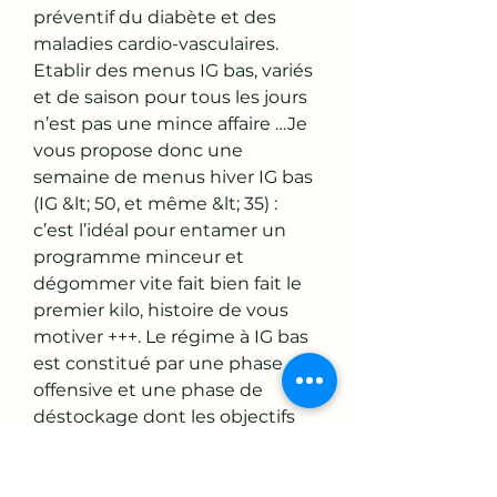
préventif du diabète et des 
maladies cardio-vasculaires. 
Etablir des menus IG bas, variés 
et de saison pour tous les jours 
n’est pas une mince affaire …Je 
vous propose donc une 
semaine de menus hiver IG bas 
(IG &lt; 50, et même &lt; 35) : 
c’est l’idéal pour entamer un 
programme minceur et 
dégommer vite fait bien fait le 
premier kilo, histoire de vous 
motiver +++. Le régime à IG bas 
est constitué par une phase 
offensive et une phase de 
déstockage dont les objectifs 
sont la perte du poids et son 
maintien sur le long terme. Pour 
la première phase, le petit-