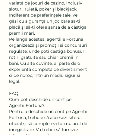
variată de jocuri de cazino, inclusiv 
sloturi, ruletă, poker și blackjack. 
Indiferent de preferințele tale, vei 
găsi cu siguranță un joc care să-ți 
placă și să-ți ofere șansa de a câștiga 
premii mari.
Pe lângă acestea, agentiile Fortuna 
organizează și promoții și concursuri 
regulate, unde poți câștiga bonusuri, 
rotiri gratuite sau chiar premii în 
bani. Cu alte cuvinte, ai parte de o 
experiență completă de divertisment 
și de noroc, într-un mediu sigur și 
legal.
FAQ.
Cum pot deschide un cont pe 
Agentii Fortuna?.
Pentru a deschide un cont pe Agentii 
Fortuna, trebuie să accesezi site-ul 
oficial și să completezi formularul de 
înregistrare. Va trebui să furnizezi 