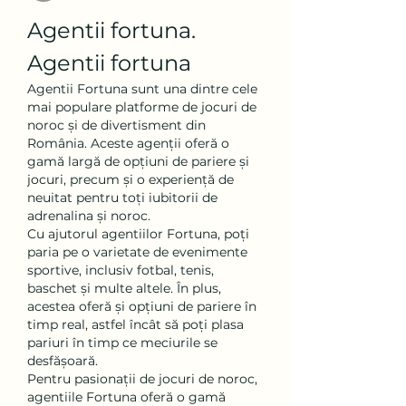
Agentii fortuna. 
Agentii fortuna
Agentii Fortuna sunt una dintre cele 
mai populare platforme de jocuri de 
noroc și de divertisment din 
România. Aceste agenții oferă o 
gamă largă de opțiuni de pariere și 
jocuri, precum și o experiență de 
neuitat pentru toți iubitorii de 
adrenalina și noroc.
Cu ajutorul agentiilor Fortuna, poți 
paria pe o varietate de evenimente 
sportive, inclusiv fotbal, tenis, 
baschet și multe altele. În plus, 
acestea oferă și opțiuni de pariere în 
timp real, astfel încât să poți plasa 
pariuri în timp ce meciurile se 
desfășoară.
Pentru pasionații de jocuri de noroc, 
agentiile Fortuna oferă o gamă 