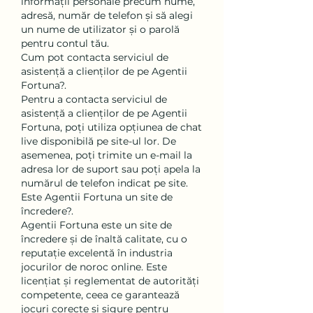
informații personale precum nume, 
adresă, număr de telefon și să alegi 
un nume de utilizator și o parolă 
pentru contul tău.
Cum pot contacta serviciul de 
asistență a clienților de pe Agentii 
Fortuna?.
Pentru a contacta serviciul de 
asistență a clienților de pe Agentii 
Fortuna, poți utiliza opțiunea de chat 
live disponibilă pe site-ul lor. De 
asemenea, poți trimite un e-mail la 
adresa lor de suport sau poți apela la 
numărul de telefon indicat pe site.
Este Agentii Fortuna un site de 
încredere?.
Agentii Fortuna este un site de 
încredere și de înaltă calitate, cu o 
reputație excelentă în industria 
jocurilor de noroc online. Este 
licențiat și reglementat de autorități 
competente, ceea ce garantează 
jocuri corecte și sigure pentru 