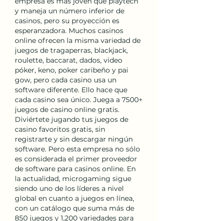
empresa es más joven que playtech 
y maneja un número inferior de 
casinos, pero su proyección es 
esperanzadora. Muchos casinos 
online ofrecen la misma variedad de 
juegos de tragaperras, blackjack, 
roulette, baccarat, dados, video 
póker, keno, poker caribeño y pai 
gow, pero cada casino usa un 
software diferente. Ello hace que 
cada casino sea único. Juega a 7500+ 
juegos de casino online gratis. 
Diviértete jugando tus juegos de 
casino favoritos gratis, sin 
registrarte y sin descargar ningún 
software. Pero esta empresa no sólo 
es considerada el primer proveedor 
de software para casinos online. En 
la actualidad, microgaming sigue 
siendo uno de los líderes a nivel 
global en cuanto a juegos en línea, 
con un catálogo que suma más de 
850 juegos y 1,200 variedades para 