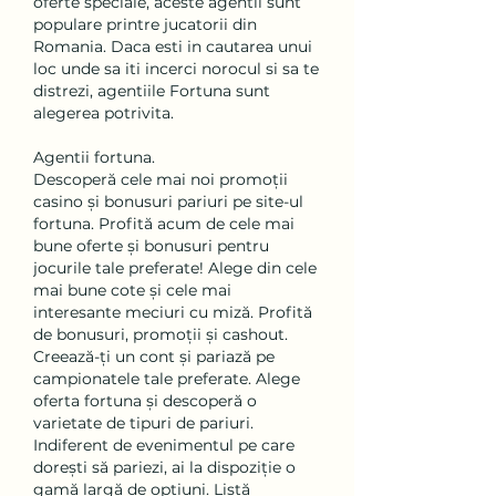
oferte speciale, aceste agentii sunt 
populare printre jucatorii din 
Romania. Daca esti in cautarea unui 
loc unde sa iti incerci norocul si sa te 
distrezi, agentiile Fortuna sunt 
alegerea potrivita.
Agentii fortuna.
Descoperă cele mai noi promoții 
casino și bonusuri pariuri pe site-ul 
fortuna. Profită acum de cele mai 
bune oferte și bonusuri pentru 
jocurile tale preferate! Alege din cele 
mai bune cote și cele mai 
interesante meciuri cu miză. Profită 
de bonusuri, promoții și cashout. 
Creează-ți un cont și pariază pe 
campionatele tale preferate. Alege 
oferta fortuna și descoperă o 
varietate de tipuri de pariuri. 
Indiferent de evenimentul pe care 
dorești să pariezi, ai la dispoziție o 
gamă largă de opțiuni. Listă 