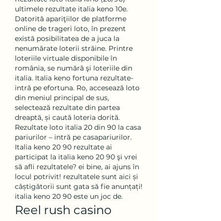
ultimele rezultate italia keno 10e. 
Datorită apariţiilor de platforme 
online de trageri loto, în prezent 
există posibilitatea de a juca la 
nenumărate loterii străine. Printre 
loteriile virtuale disponibile în 
românia, se numără şi loteriile din 
italia. Italia keno fortuna rezultate- 
intră pe efortuna. Ro, accesează loto 
din meniul principal de sus, 
selectează rezultate din partea 
dreaptă, și caută loteria dorită. 
Rezultate loto italia 20 din 90 la casa 
pariurilor – intră pe casapariurilor. 
Italia keno 20 90 rezultate ai 
participat la italia keno 20 90 şi vrei 
să afli rezultatele? ei bine, ai ajuns în 
locul potrivit! rezultatele sunt aici și 
câștigătorii sunt gata să fie anunțați! 
italia keno 20 90 este un joc de. 
Reel rush casino 