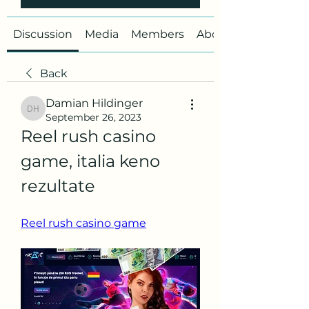
Discussion
Media
Members
About
Back
Damian Hildinger
Damian Hildinger
September 26, 2023
Reel rush casino 
game, italia keno 
rezultate
Reel rush casino game