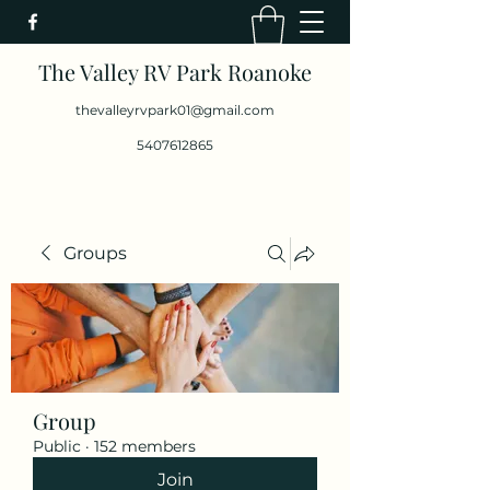
The Valley RV Park Roanoke
thevalleyrvpark01@gmail.com
5407612865
Groups
Group
Public
·
152 members
Join