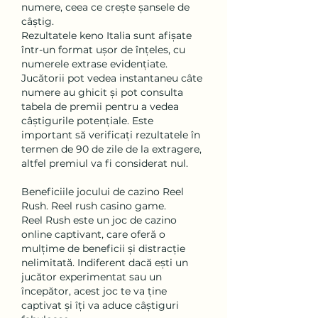
numere, ceea ce crește șansele de 
câștig.
Rezultatele keno Italia sunt afișate 
într-un format ușor de înțeles, cu 
numerele extrase evidențiate. 
Jucătorii pot vedea instantaneu câte 
numere au ghicit și pot consulta 
tabela de premii pentru a vedea 
câștigurile potențiale. Este 
important să verificați rezultatele în 
termen de 90 de zile de la extragere, 
altfel premiul va fi considerat nul.
Beneficiile jocului de cazino Reel 
Rush. Reel rush casino game.
Reel Rush este un joc de cazino 
online captivant, care oferă o 
mulțime de beneficii și distracție 
nelimitată. Indiferent dacă ești un 
jucător experimentat sau un 
începător, acest joc te va ține 
captivat și îți va aduce câștiguri 