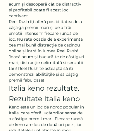
acum și descoperă cât de distractiv 
și profitabil poate fi acest joc 
captivant.
Reel Rush îți oferă posibilitatea de a 
câștiga premii mari și de a trăi 
emoții intense în fiecare rundă de 
joc. Nu rata ocazia de a experimenta 
cea mai bună distracție de cazinou 
online și intră în lumea Reel Rush!
Joacă acum și bucură-te de câștiguri 
mari, distracție nelimitată și senzații 
tari! Reel Rush te așteaptă să îți 
demonstrezi abilitățile și să câștigi 
premii fabuloase!
Italia keno rezultate. 
Rezultate Italia keno
Keno este un joc de noroc popular în 
Italia, care oferă jucătorilor șansa de 
a câștiga premii mari. Fiecare rundă 
de keno are loc de două ori pe zi, iar 
rezultatele sunt afișate în mod 