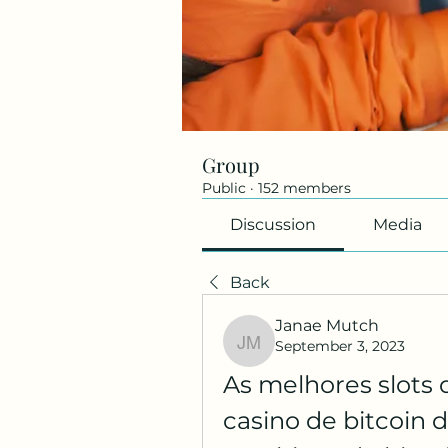
Group
Public
·
152 members
Discussion
Media
Back
Janae Mutch
September 3, 2023
Janae Mutch
As melhores slots d
casino de bitcoin do