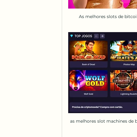
As melhores slots de bitcoi
as melhores slot machines de b