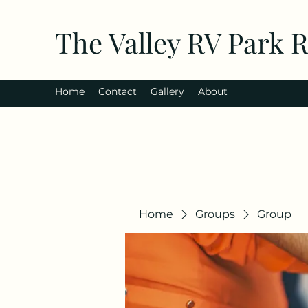
The Valley RV Park 
Home
Contact
Gallery
About
Home
Groups
Group