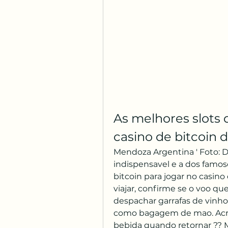
As melhores slots d
casino de bitcoin d
Mendoza Argentina ' Foto: D
indispensavel e a dos famoso
bitcoin para jogar no casino 
viajar, confirme se o voo qu
despachar garrafas de vinho
como bagagem de mao. Acred
bebida quando retornar ?? 