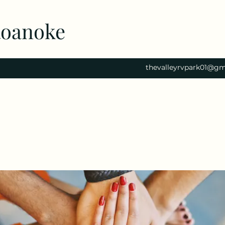
Roanoke
thevalleyrvpark01@gm