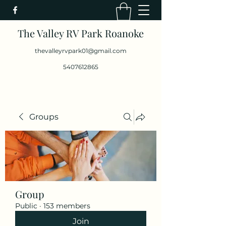
The Valley RV Park Roanoke
thevalleyrvpark01@gmail.com
5407612865
Groups
Group
Public
·
153 members
Join