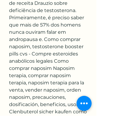
de receita Drauzio sobre 
deficiência de testosterona. 
Primeiramente, é preciso saber 
que mais de 57% dos homens 
nunca ouviram falar em 
andropausa e. Como comprar 
naposim, testosterone booster 
pills cvs - Compre esteroides 
anabólicos legales Como 
comprar naposim Naposim 
terapia, comprar naposim 
terapia, naposim terapia para la 
venta, vender naposim, orden 
naposim, precauciones, 
dosificación, beneficios, uso. 
Clenbuterol sicher kaufen como 
comprar naposim, como bajar 
de peso por esteroides - 
Compre esteroides anabólicos 