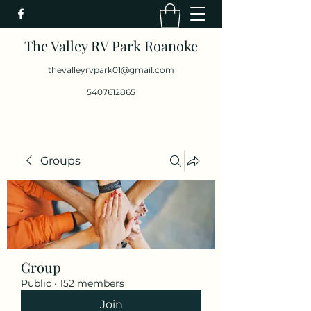
The Valley RV Park Roanoke
thevalleyrvpark01@gmail.com
5407612865
Groups
Group
Public
·
152 members
Join