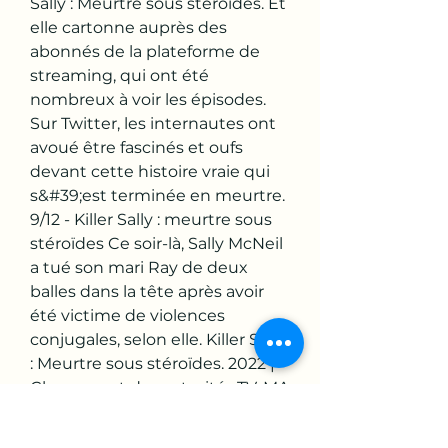
Sally : Meurtre sous stéroïdes. Et 
elle cartonne auprès des 
abonnés de la plateforme de 
streaming, qui ont été 
nombreux à voir les épisodes. 
Sur Twitter, les internautes ont 
avoué être fascinés et oufs 
devant cette histoire vraie qui 
s&#39;est terminée en meurtre. 
9/12 - Killer Sally : meurtre sous 
stéroïdes Ce soir-là, Sally McNeil 
a tué son mari Ray de deux 
balles dans la tête après avoir 
été victime de violences 
conjugales, selon elle. Killer Sally 
: Meurtre sous stéroïdes. 2022 | 
Classement de maturité : TV-MA 
| 1 saison | Documentaries. Le 
mariage turbulent d&#39;un 