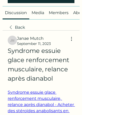
Discussion
Media
Members
About
Back
Janae Mutch
Janae Mutch
September 11, 2023
Syndrome essuie 
glace renforcement 
musculaire, relance 
après dianabol
Syndrome essuie glace 
renforcement musculaire, 
relance après dianabol - Acheter 
des stéroïdes anabolisants en 