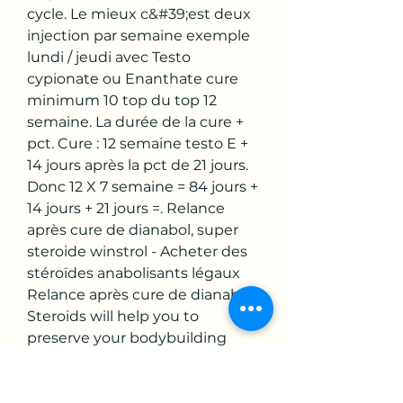
cycle. Le mieux c&#39;est deux 
injection par semaine exemple 
lundi / jeudi avec Testo 
cypionate ou Enanthate cure 
minimum 10 top du top 12 
semaine. La durée de la cure + 
pct. Cure : 12 semaine testo E + 
14 jours après la pct de 21 jours. 
Donc 12 X 7 semaine = 84 jours + 
14 jours + 21 jours =. Relance 
après cure de dianabol, super 
steroide winstrol - Acheter des 
stéroïdes anabolisants légaux 
Relance après cure de dianabol 
Steroids will help you to 
preserve your bodybuilding 
programs. LA RELANCE 
HORMONALE : L&#39;AVIS D. 
Modèle de lettre de relance. 