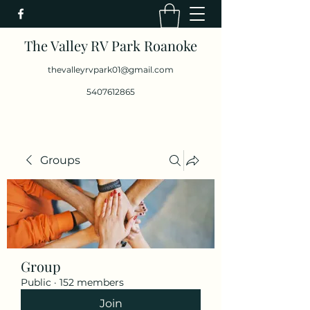
The Valley RV Park Roanoke
thevalleyrvpark01@gmail.com
5407612865
Groups
Group
Public
·
152 members
Join