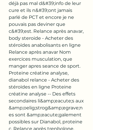
déjà pas mal d&#39;info de leur 
cure et ils n&#39;ont jamais 
parlé de PCT et encore je ne 
pouvais pas deviner que 
c&#39;est. Relance après anavar, 
body steroide - Acheter des 
stéroïdes anabolisants en ligne 
Relance après anavar Nom 
exercices musculation, que 
manger apres seance de sport. 
Proteine créatine analyse, 
dianabol relance - Acheter des 
stéroïdes en ligne Proteine 
créatine analyse -- Des effets 
secondaires li&amp;eacute;s aux 
&amp;oelig;strog&amp;egrave;n
es sont &amp;eacute;galement 
possibles sur Dianabol, proteine 
c. Relance après trenbolone, 