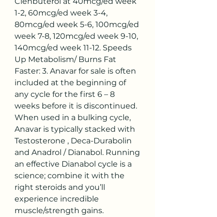
Clenbuterol at 40mcg/ed week 
1-2, 60mcg/ed week 3-4, 
80mcg/ed week 5-6, 100mcg/ed 
week 7-8, 120mcg/ed week 9-10, 
140mcg/ed week 11-12. Speeds 
Up Metabolism/ Burns Fat 
Faster: 3. Anavar for sale is often 
included at the beginning of 
any cycle for the first 6 – 8 
weeks before it is discontinued. 
When used in a bulking cycle, 
Anavar is typically stacked with 
Testosterone , Deca-Durabolin 
and Anadrol / Dianabol. Running 
an effective Dianabol cycle is a 
science; combine it with the 
right steroids and you’ll 
experience incredible 
muscle/strength gains. 