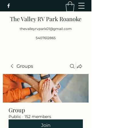
The Valley RV Park Roanoke
thevalleyrvpark01@gmail.com
5407612865
Groups
Group
Public
·
152 members
Join