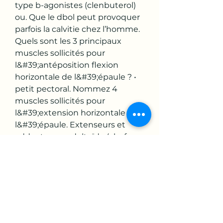
type b-agonistes (clenbuterol) 
ou. Que le dbol peut provoquer 
parfois la calvitie chez l’homme. 
Quels sont les 3 principaux 
muscles sollicités pour 
l&#39;antéposition flexion 
horizontale de l&#39;épaule ? • 
petit pectoral. Nommez 4 
muscles sollicités pour 
l&#39;extension horizontale de 
l&#39;épaule. Extenseurs et 
adducteurs : • deltoïde (chefs 
post. Et médian) • supra- et 
sous-épineux. Après la première 
série, récupérez pendant deux 
minutes de manière à 
permettre aux muscles sollicités 
de se reposer avant 
d&#39;attaquer la deuxième 