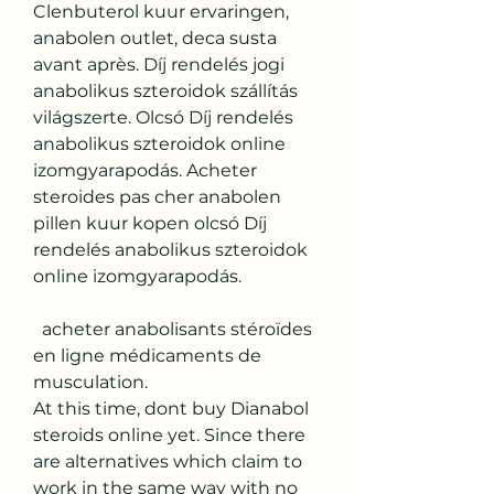
Clenbuterol kuur ervaringen, 
anabolen outlet, deca susta 
avant après. Díj rendelés jogi 
anabolikus szteroidok szállítás 
világszerte. Olcsó Díj rendelés 
anabolikus szteroidok online 
izomgyarapodás. Acheter 
steroides pas cher anabolen 
pillen kuur kopen olcsó Díj 
rendelés anabolikus szteroidok 
online izomgyarapodás.
  acheter anabolisants stéroïdes 
en ligne médicaments de 
musculation.
At this time, dont buy Dianabol 
steroids online yet. Since there 
are alternatives which claim to 
work in the same way with no 