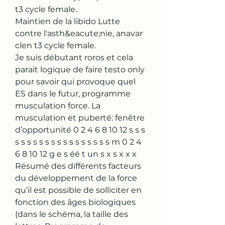
t3 cycle female.
Maintien de la libido Lutte 
contre l'asth&eacute;nie, anavar 
clen t3 cycle female.
Je suis débutant roros et cela 
parait logique de faire testo only 
pour savoir qui provoque quel 
ES dans le futur, programme 
musculation force. La 
musculation et puberté: fenêtre 
d’opportunité 0 2 4 6 8 10 12 s s s 
s s s s s s s s s s s s s s s s m 0 2 4 
6 8 10 12 g e s éé t un s x s x x x 
Résumé des différents facteurs 
du développement de la force 
qu’il est possible de solliciter en 
fonction des âges biologiques 
(dans le schéma, la taille des 