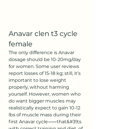
Anavar clen t3 cycle 
female
The only difference is Anavar 
dosage should be 10-20mg/day 
for women. Some user reviews 
report losses of 15-18 kg; still, it’s 
important to lose weight 
properly, without harming 
yourself. However, women who 
do want bigger muscles may 
realistically expect to gain 10-12 
lbs of muscle mass during their 
first Anavar cycle⸺that&#39;s 
with correct training and diet, of 