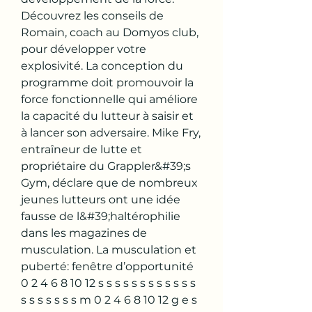
Découvrez les conseils de 
Romain, coach au Domyos club, 
pour développer votre 
explosivité. La conception du 
programme doit promouvoir la 
force fonctionnelle qui améliore 
la capacité du lutteur à saisir et 
à lancer son adversaire. Mike Fry, 
entraîneur de lutte et 
propriétaire du Grappler&#39;s 
Gym, déclare que de nombreux 
jeunes lutteurs ont une idée 
fausse de l&#39;haltérophilie 
dans les magazines de 
musculation. La musculation et 
puberté: fenêtre d’opportunité 
0 2 4 6 8 10 12 s s s s s s s s s s s s 
s s s s s s s m 0 2 4 6 8 10 12 g e s 