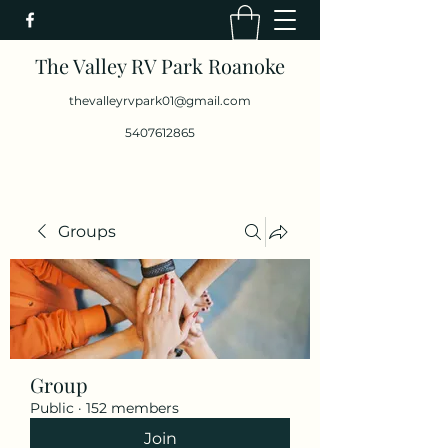
The Valley RV Park Roanoke
thevalleyrvpark01@gmail.com
5407612865
Groups
Group
Public
·
152 members
Join