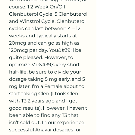
course. 1 2 Week On/Off 
Clenbuterol Cycle; 5 Clenbuterol 
and Winstrol Cycle. Clenbuterol 
cycles can last between 4 – 12 
weeks and typically starts at 
20mcg and can go as high as 
120mcg per day. You&#39;ll be 
quite pleased. However, to 
optimize Var&#39;s very short 
half-life, be sure to divide your 
dosage taking 5 mg early, and 5 
mg later. I’m a Female about to 
start taking Clen (I took Clen 
with T3 2 years ago and I got 
good results). However, I haven’t 
been able to find any T3 that 
isn’t sold out. In our experience, 
successful Anavar dosages for 