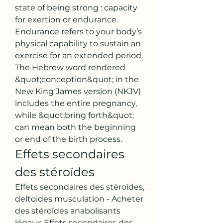
state of being strong : capacity 
for exertion or endurance. 
Endurance refers to your body’s 
physical capability to sustain an 
exercise for an extended period. 
The Hebrew word rendered 
&quot;conception&quot; in the 
New King James version (NKJV) 
includes the entire pregnancy, 
while &quot;bring forth&quot; 
can mean both the beginning 
or end of the birth process. 
Effets secondaires 
des stéroïdes
Effets secondaires des stéroïdes, 
deltoides musculation - Acheter 
des stéroïdes anabolisants 
légaux Effets secondaires des 