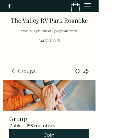
The Valley RV Park Roanoke
thevalleyrvpark01@gmail.com
5407612865
Groups
Group
Public
·
153 members
Join