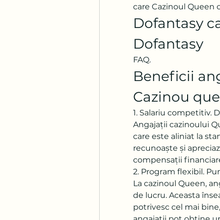
care Cazinoul Queen o o
Dofantasy ca
Dofantasy
FAQ.
Beneficii an
Cazinou que
1. Salariu competitiv. 
Angajații cazinoului Q
care este aliniat la st
recunoaște și apreciaz
compensații financiar
2. Program flexibil. P
La cazinoul Queen, ang
de lucru. Aceasta însea
potrivesc cel mai bine, 
angajații pot obține un