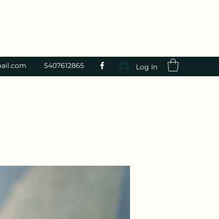
ail.com
5407612865
Log In