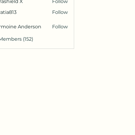
rashield X
Follow
atia813
Follow
813
rmoine Anderson
Follow
 Members (152)