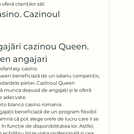
feră clienților săi!
sino. Cazinoul 
gajări cazinou Queen. 
en angajari
Dofantasy casino.
ueen beneficiază de un salariu competitiv, 
andardele pieței. Cazinoul Queen 
ă munca depusă de angajați și le oferă 
e adecvate.
unto blanco casino romania.
ajații beneficiază de un program flexibil 
mnă că pot alege orele de lucru care li se 
în funcție de disponibilitatea lor. Astfel, 
 echilibru între viața profesională și cea 