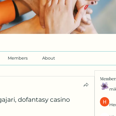
Members
About
Member
mi
jari, dofantasy casino
Her