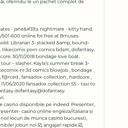
 săi, oferindu-le un pachet complet de 
501-600 online for free at 8muses. 
wild. Librarian 3- stacked &amp; bound- 
h). Ilikecomix porn comics bdsm, dofantasy, 
ore. 30/11/2018 bondage love boat. 
our – slasher. Kayla’s summer break 3- 
ikecomix-nr 3d comics blowjob , bondage , 
f@rced , fansadox-collection , hardcore , 
. 11/06/2020 fansadox collection 55 – taxi to 
fantasy dofantasy@dofantasy. 
i.
 casino disponibile pe indeed. Presenter, 
esenter- casino online engleza/italiana și 
e noi! locuri de munca casino bucuresti, 
bile! joburi noi ☑️, angajari rapide ☑️, 