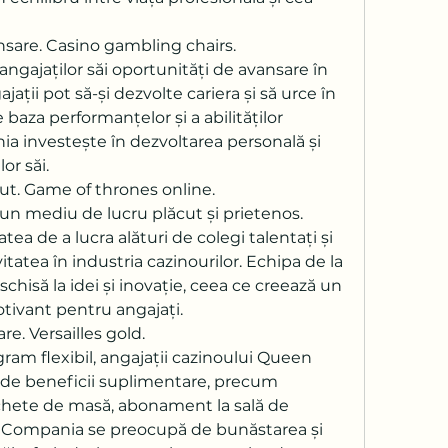
nsare. Casino gambling chairs.
ngajaților săi oportunități de avansare în 
ații pot să-și dezvolte cariera și să urce în 
 baza performanțelor și a abilităților 
 investește în dezvoltarea personală și 
or săi.
ut. Game of thrones online.
n mediu de lucru plăcut și prietenos. 
tea de a lucra alături de colegi talentați și 
itatea în industria cazinourilor. Echipa de la 
isă la idei și inovație, ceea ce creează un 
tivant pentru angajați.
re. Versailles gold.
gram flexibil, angajații cazinoului Queen 
 de beneficii suplimentare, precum 
chete de masă, abonament la sală de 
ăți. Compania se preocupă de bunăstarea și 