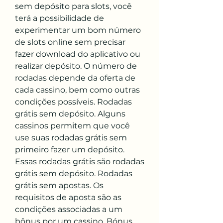
sem depósito para slots, você 
terá a possibilidade de 
experimentar um bom número 
de slots online sem precisar 
fazer download do aplicativo ou 
realizar depósito. O número de 
rodadas depende da oferta de 
cada cassino, bem como outras 
condições possíveis. Rodadas 
grátis sem depósito. Alguns 
cassinos permitem que você 
use suas rodadas grátis sem 
primeiro fazer um depósito. 
Essas rodadas grátis são rodadas 
grátis sem depósito. Rodadas 
grátis sem apostas. Os 
requisitos de aposta são as 
condições associadas a um 
bônus por um cassino. Bónus 