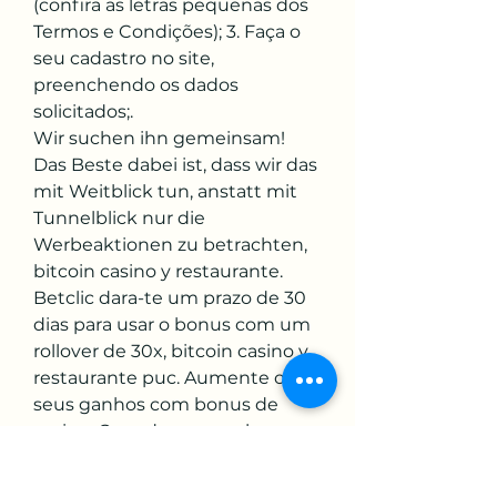
(confira as letras pequenas dos 
Termos e Condições); 3. Faça o 
seu cadastro no site, 
preenchendo os dados 
solicitados;. 
Wir suchen ihn gemeinsam! 
Das Beste dabei ist, dass wir das 
mit Weitblick tun, anstatt mit 
Tunnelblick nur die 
Werbeaktionen zu betrachten, 
bitcoin casino y restaurante. 
Betclic dara-te um prazo de 30 
dias para usar o bonus com um 
rollover de 30x, bitcoin casino y 
restaurante puc. Aumente os 
seus ganhos com bonus de 
casino. Cuando cargas alguno 
de estos juegos, recibes una 
cantidad determinada de una 