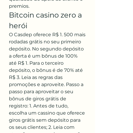
premios.
Bitcoin casino zero a 
herói
O Casdep oferece R$ 1. 500 mais 
rodadas grátis no seu primeiro 
depósito. No segundo depósito 
a oferta é um bônus de 100% 
até R$ 1. Para o terceiro 
depósito, o bônus é de 70% até 
R$ 3. Leia as regras das 
promoções e aproveite. Passo a 
passo para aproveitar o seu 
bônus de giros grátis de 
registro: 1. Antes de tudo, 
escolha um cassino que oferece 
giros grátis sem depósito para 
os seus clientes; 2. Leia com 