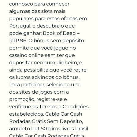
connosco para conhecer 
algumas das slots mais 
populares para estas ofertas em 
Portugal, e descubra o que 
pode ganhar: Book of Dead – 
RTP 96. O bônus sem depósito 
permite que você jogue no 
cassino online sem ter que 
depositar nenhum dinheiro, e 
ainda possibilita que você retire 
os lucros advindos do bônus. 
Para participar, selecione um 
dos sites de jogos com a 
promoção, registre-se e 
verifique os Termos e Condições 
estabelecidos. Cable Car Cash 
Rodadas Grátis Sem Depósito, 
amuleto bet 50 giros livres brasil 
Cable Car Cash Rodadas Grátis 