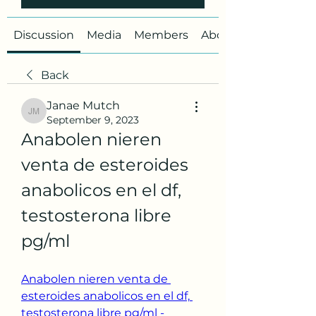
Discussion
Media
Members
About
Back
Janae Mutch
Janae Mutch
September 9, 2023
Anabolen nieren 
venta de esteroides 
anabolicos en el df, 
testosterona libre 
pg/ml
Anabolen nieren venta de 
esteroides anabolicos en el df, 
testosterona libre pg/ml - 