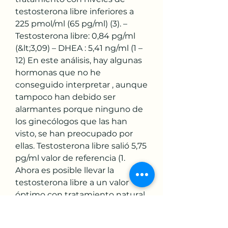
testosterona libre inferiores a 
225 pmol/ml (65 pg/ml) (3). –
Testosterona libre: 0,84 pg/ml 
(&lt;3,09) – DHEA : 5,41 ng/ml (1 – 
12) En este análisis, hay algunas 
hormonas que no he 
conseguido interpretar , aunque 
tampoco han debido ser 
alarmantes porque ninguno de 
los ginecólogos que las han 
visto, se han preocupado por 
ellas. Testosterona libre salió 5,75 
pg/ml valor de referencia (1. 
Ahora es posible llevar la 
testosterona libre a un valor 
óptimo con tratamiento natural. 
? O se requiere de fármaco. ? La 
testosterona total también está 