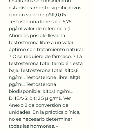
resultados se consideraron 
estadísticamente significativos 
con un valor de p&lt;0,05. 
Testosterona libre salió 5,75 
pg/ml valor de referencia (1. 
Ahora es posible llevar la 
testosterona libre a un valor 
óptimo con tratamiento natural. 
? O se requiere de fármaco. ? La 
testosterona total también está 
baja. Testosterona total: &lt;0,6 
ng/mL. Testosterone libre: &lt;8 
pg/mL. Testosterona 
biodisponible: &lt;0,1 ng/mL. 
DHEA-S: &lt; 2,5 µ g/mL. Ver 
Anexo 2 de conversión de 
unidades. En la práctica clínica, 
no es necesario determinar 
todas las hormonas. –