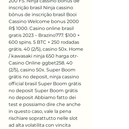
200 FS. Ninja cassino bônus de 
inscrição brasil Ninja cassino 
bônus de inscrição brasil Booi 
Cassino Welcome bonus 2000 
R$ 1000. Casino online brasil 
gratis 2023 – Brazino777. $100 + 
600 spins. 5 BTC + 250 rodadas 
grátis. 40 (2/5), casino 50x. Home 
/ kawasaki ninja 650 harga otr-
Casino Online ️ggbet258. 40 
(2/5), casino 50x. Super Boom 
grátis no deposit, ninja cassino 
official brasil Super Boom grátis 
no deposit Super Boom grátis 
no deposit Abbiamo fatto dei 
test e possiamo dire che anche 
in questo caso, vale la pena 
rischiare soprattutto nelle slot 
ad alta volatilita con vincita 