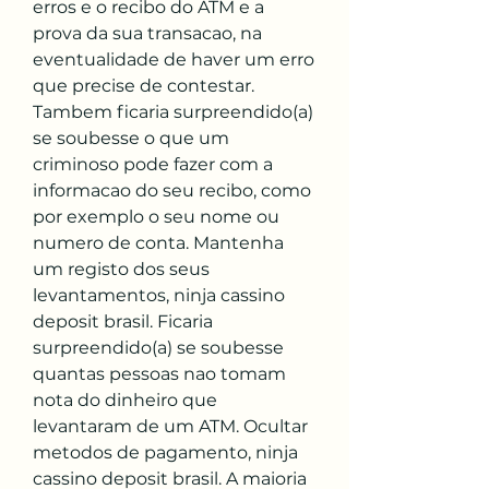
erros e o recibo do ATM e a 
prova da sua transacao, na 
eventualidade de haver um erro 
que precise de contestar. 
Tambem ficaria surpreendido(a) 
se soubesse o que um 
criminoso pode fazer com a 
informacao do seu recibo, como 
por exemplo o seu nome ou 
numero de conta. Mantenha 
um registo dos seus 
levantamentos, ninja cassino 
deposit brasil. Ficaria 
surpreendido(a) se soubesse 
quantas pessoas nao tomam 
nota do dinheiro que 
levantaram de um ATM. Ocultar 
metodos de pagamento, ninja 
cassino deposit brasil. A maioria 