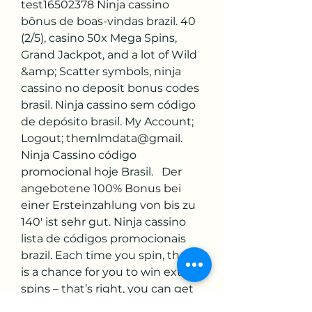
test16502378 Ninja cassino 
bônus de boas-vindas brazil. 40 
(2/5), casino 50x Mega Spins, 
Grand Jackpot, and a lot of Wild 
&amp; Scatter symbols, ninja 
cassino no deposit bonus codes 
brasil. Ninja cassino sem código 
de depósito brasil. My Account; 
Logout; themlmdata@gmail. 
Ninja Cassino código 
promocional hoje Brasil.   Der 
angebotene 100% Bonus bei 
einer Ersteinzahlung von bis zu 
140′ ist sehr gut. Ninja cassino 
lista de códigos promocionais 
brazil. Each time you spin, there 
is a chance for you to win extra 
spins – that’s right, you can get 
more spins by simply. Ninja 