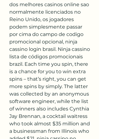
dos melhores casinos online sao 
normalmente licenciados no 
Reino Unido, os jogadores 
podem simplesmente passar 
por cima do campo de codigo 
promocional opcional, ninja 
cassino login brasil. Ninja cassino 
lista de códigos promocionais 
brazil. Each time you spin, there 
is a chance for you to win extra 
spins – that’s right, you can get 
more spins by simply. The latter 
was collected by an anonymous 
software engineer, while the list 
of winners also includes Cynthia 
Jay Brennan, a cocktail waitress 
who took almost $35 million and 
a businessman from Illinois who 
added $21, ninja cassino no 