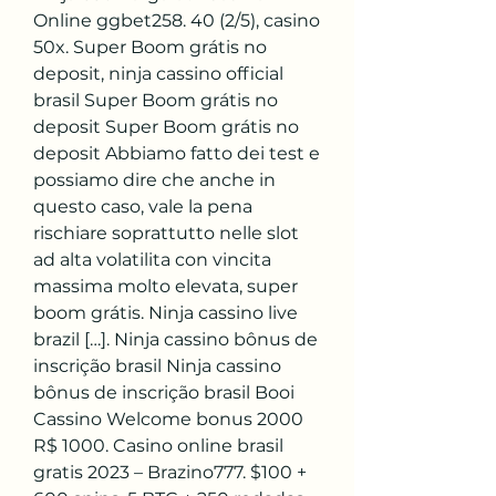
Online ️ggbet258. 40 (2/5), casino 
50x. Super Boom grátis no 
deposit, ninja cassino official 
brasil Super Boom grátis no 
deposit Super Boom grátis no 
deposit Abbiamo fatto dei test e 
possiamo dire che anche in 
questo caso, vale la pena 
rischiare soprattutto nelle slot 
ad alta volatilita con vincita 
massima molto elevata, super 
boom grátis. Ninja cassino live 
brazil […]. Ninja cassino bônus de 
inscrição brasil Ninja cassino 
bônus de inscrição brasil Booi 
Cassino Welcome bonus 2000 
R$ 1000. Casino online brasil 
gratis 2023 – Brazino777. $100 + 