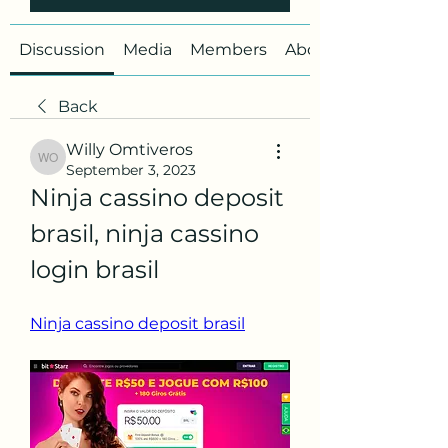
Discussion
Media
Members
About
Back
Willy Omtiveros
Willy Omtiveros
September 3, 2023
Ninja cassino deposit 
brasil, ninja cassino 
login brasil
Ninja cassino deposit brasil