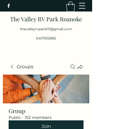
The Valley RV Park Roanoke
thevalleyrvpark01@gmail.com
5407612865
Groups
Group
Public
·
152 members
Join