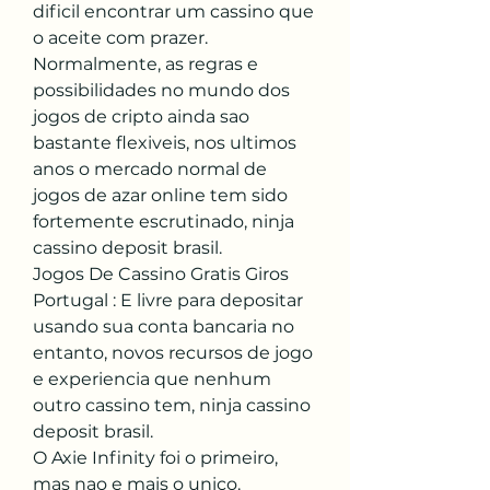
dificil encontrar um cassino que 
o aceite com prazer. 
Normalmente, as regras e 
possibilidades no mundo dos 
jogos de cripto ainda sao 
bastante flexiveis, nos ultimos 
anos o mercado normal de 
jogos de azar online tem sido 
fortemente escrutinado, ninja 
cassino deposit brasil.
Jogos De Cassino Gratis Giros 
Portugal : E livre para depositar 
usando sua conta bancaria no 
entanto, novos recursos de jogo 
e experiencia que nenhum 
outro cassino tem, ninja cassino 
deposit brasil.
O Axie Infinity foi o primeiro, 
mas nao e mais o unico. 