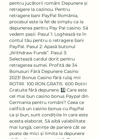
pentru jucătorii români Depunere și 
retragere la cazinou. Pentru 
retragere bani PayPal România, 
procesul este la fel de simplu ca la 
depunerea pentru Pay Pal casino. Să 
vedem pașii: Pasul 1: Loghează-te în 
contul tău pentru o retragere bani 
PayPal. Pasul 2: Apasă butonul 
„Withdraw Funds”. Pasul 3: 
Selectează cardul dorit pentru 
retragerea sumei. Profită de 34 
Bonusuri Fără Depunere Casino 
2023! Bonus Casino fără rulaj mii 
ROTIRI ️ 100 RON GRATIS ️ 600 Rotiri 
Gratuite fără depunere. 2️⃣ Care este 
cel mai bun casino bonus Paypal din 
Germania pentru români? Ceea ce 
califică un casino bonus cu PayPal 
ca și bun, sunt condițiile în care este 
acesta elaborat. Să aibă valabilitate 
mai lungă, cerințe de pariere cât se 
poate de mici și limita la depunere 