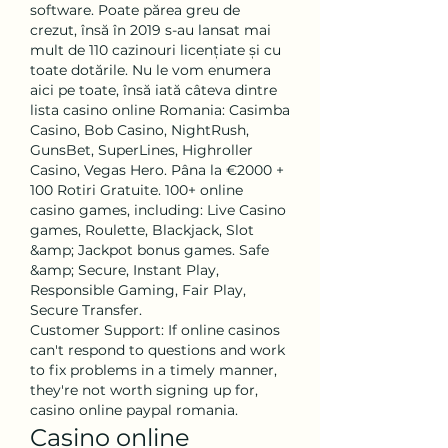
software. Poate părea greu de 
crezut, însă în 2019 s-au lansat mai 
mult de 110 cazinouri licențiate și cu 
toate dotările. Nu le vom enumera 
aici pe toate, însă iată câteva dintre 
lista casino online Romania: Casimba 
Casino, Bob Casino, NightRush, 
GunsBet, SuperLines, Highroller 
Casino, Vegas Hero. Pâna la €2000 + 
100 Rotiri Gratuite. 100+ online 
casino games, including: Live Casino 
games, Roulette, Blackjack, Slot 
&amp; Jackpot bonus games. Safe 
&amp; Secure, Instant Play, 
Responsible Gaming, Fair Play, 
Secure Transfer. 
Customer Support: If online casinos 
can't respond to questions and work 
to fix problems in a timely manner, 
they're not worth signing up for, 
casino online paypal romania.
Casino online 