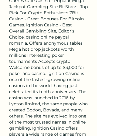
Games Cafe Casino - Popular Mega 
Jackpot Gambling Site BitStarz - Top 
Pick For Crypto Enthusiasts 7Bit 
Casino - Great Bonuses For Bitcoin 
Games. Ignition Casino - Best 
Overall Gambling Site, Editor's 
Choice, casino online paypal 
romania. Offers anonymous tables 
Mega hot drop jackpots worth 
millions Interesting poker 
tournaments Accepts crypto 
Welcome bonus of up to $3,000 for 
poker and casino. Ignition Casino is 
one of the fastest-growing online 
casinos in the world, having just 
celebrated its tenth anniversary. The 
casino was launched in 2016 by 
Lynton limited, the same people who 
created Bodog, Bovada, and many 
others. The site has evolved into one 
of the most trusted names in online 
gambling. Ignition Casino offers 
players a wide range of games from 