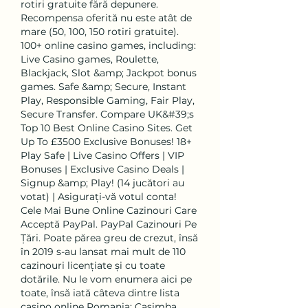
rotiri gratuite fără depunere. 
Recompensa oferită nu este atât de 
mare (50, 100, 150 rotiri gratuite). 
100+ online casino games, including: 
Live Casino games, Roulette, 
Blackjack, Slot &amp; Jackpot bonus 
games. Safe &amp; Secure, Instant 
Play, Responsible Gaming, Fair Play, 
Secure Transfer. Compare UK&#39;s 
Top 10 Best Online Casino Sites. Get 
Up To £3500 Exclusive Bonuses! 18+ 
Play Safe | Live Casino Offers | VIP 
Bonuses | Exclusive Casino Deals | 
Signup &amp; Play! (14 jucători au 
votat) | Asigurați-vă votul conta! 
Cele Mai Bune Online Cazinouri Care 
Acceptă PayPal. PayPal Cazinouri Pe 
Țări. Poate părea greu de crezut, însă 
în 2019 s-au lansat mai mult de 110 
cazinouri licențiate și cu toate 
dotările. Nu le vom enumera aici pe 
toate, însă iată câteva dintre lista 
casino online Romania: Casimba 