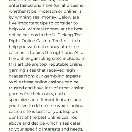
entertained and have fun at a casino, 
whether it be in-person or online, is 
by winning real money. Below are 
five important tips to consider to 
help you win real money at the best 
online casinos in the U. Picking The 
Right Online Casino. The first tip to 
help you win real money at online 
casinos is to pick the right one. All of 
the online gambling sites included in 
this article are top, reputable online 
gaming sites that received high 
grades from our gambling experts. 
While these online casinos can be 
trusted and have lots of great casino 
games for their users, each 
specializes in different features and 
you have to determine which online 
casino site is best for you. Explore 
our list of the best online casinos 
above and decide which sites cater 
to your specific interests and needs, 