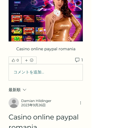
Casino online paypal romania
1
0
コメントを追加…
最新順
Damian Hildinger
2023年9月26日
Casino online paypal 
romania