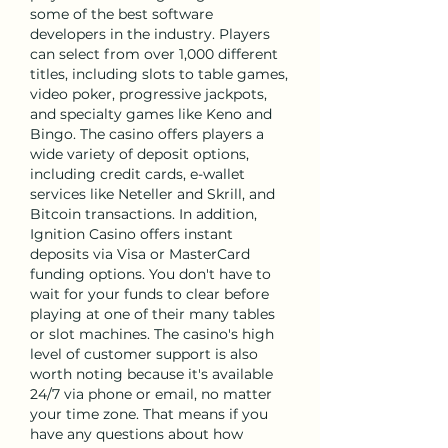
some of the best software 
developers in the industry. Players 
can select from over 1,000 different 
titles, including slots to table games, 
video poker, progressive jackpots, 
and specialty games like Keno and 
Bingo. The casino offers players a 
wide variety of deposit options, 
including credit cards, e-wallet 
services like Neteller and Skrill, and 
Bitcoin transactions. In addition, 
Ignition Casino offers instant 
deposits via Visa or MasterCard 
funding options. You don't have to 
wait for your funds to clear before 
playing at one of their many tables 
or slot machines. The casino's high 
level of customer support is also 
worth noting because it's available 
24/7 via phone or email, no matter 
your time zone. That means if you 
have any questions about how 