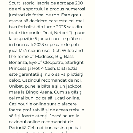
Scurt Istoric. Istoria de aproape 200 
de ani a sportului a produs numeroși 
jucători de fotbal de top. Este greu 
așadar să decidem care este cel mai 
bun fotbalist din lume 2023 sau din 
toate timpurile. Deci, Netbet îți pune 
la dispoziție 5 jocuri care te plătesc 
în bani reali 2023 și pe care le poți 
juca fără niciun risc: Rich Wilde and 
the Tome of Madness, Big Bass 
Bonanza, Eye of Cleopatra, Starlight 
Princess și Hot 4 Cash. Distracția 
este garantată și nu o să vă plictisiți 
deloc. Cazinoul recomandat de noi, 
Unibet, pune la bătaie și un jackpot 
mare la Bingo Arena. Cum să găsiți 
cel mai bun loc ca să jucați online. 
Cazinourile online sunt o afacere 
foarte profitabilă și de aceea trebuie 
să fiți foarte atenți. Joacă acum la 
cazinoul online recomandat de 
PariuriX! Cel mai bun casino pe bai 