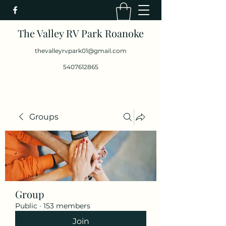
The Valley RV Park Roanoke
thevalleyrvpark01@gmail.com
5407612865
Groups
Group
Public
·
153 members
Join