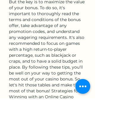
But the key is to maximize the value 
of your bonus. To do so, it's 
important to thoroughly read the 
terms and conditions of the bonus 
offer, take advantage of any 
promotion codes, and understand 
any wagering requirements. It's also 
recommended to focus on games 
with a high return-to-player 
percentage, such as blackjack or 
craps, and to have a solid budget in 
place. By following these tips, you'll 
be well on your way to getting the 
most out of your casino bonus. So 
let's hit those tables and make the 
most of that bonus! Strategies for 
Winning with an Online Casino 
Bonus.
Below, we have outlined our 10 best 
sites in the USA for online casino 
promotions, the best promotions 
and bonuses offered by these, and 