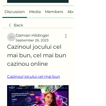
Discussion
Media
Members
About
Back
Damian Hildinger
Damian Hildinger
September 26, 2023
Cazinoul jocului cel 
mai bun, cel mai bun 
cazinou online
Cazinoul jocului cel mai bun