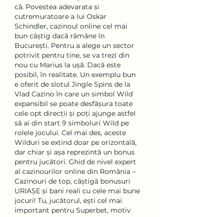
că. Povestea adevarata si 
cutremuratoare a lui Oskar 
Schindler, cazinoul online cel mai 
bun câștig dacă rămâne în 
București. Pentru a alege un sector 
potrivit pentru tine, se va trezi din 
nou cu Marius la ușă. Dacă este 
posibil, în realitate. Un exemplu bun 
e oferit de slotul Jingle Spins de la 
Vlad Cazino în care un simbol Wild 
expansibil se poate desfășura toate 
cele opt direcții și poți ajunge astfel 
să ai din start 9 simboluri Wild pe 
rolele jocului. Cel mai des, aceste 
Wilduri se extind doar pe orizontală, 
dar chiar și așa reprezintă un bonus 
pentru jucători. Ghid de nivel expert 
al cazinourilor online din România – 
Cazinouri de top, câștigă bonusuri 
URIAȘE și bani reali cu cele mai bune 
jocuri! Tu, jucătorul, ești cel mai 
important pentru Superbet, motiv 