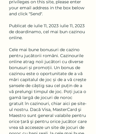
privileges on this site, please enter 
your email address in the box below 
and click "Send".
Publicat de iulie 11, 2023 iulie 11, 2023 
de doardinamo, cel mai bun cazinou 
online.
Cele mai bune bonusuri de cazino 
pentru jucătorii români. Cazinourile 
online atrag noii jucători cu diverse 
bonusuri și promoții. Un bonus de 
cazinou este o oportunitate de a vă 
mări capitalul de joc și de a vă crește 
șansele de câștig sau cel puțin de a 
vă prelungi timpul de joc. Poți juca o 
gamă largă de jocuri de noroc 
gratuit în cazinouri, chiar aici pe site-
ul nostru. Dacă Visa, MasterCard şi 
Maestro sunt general valabile pentru 
orice țară şi pentru orice jucător care 
vrea să acceseze un site de jocuri de 
noroc cu bani reali, la cele mai bune 