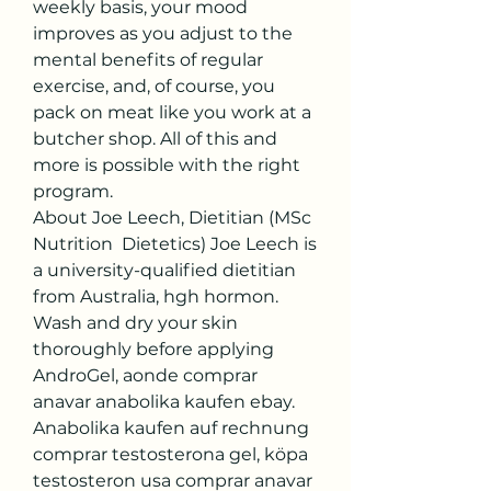
weekly basis, your mood 
improves as you adjust to the 
mental benefits of regular 
exercise, and, of course, you 
pack on meat like you work at a 
butcher shop. All of this and 
more is possible with the right 
program.
About Joe Leech, Dietitian (MSc 
Nutrition  Dietetics) Joe Leech is 
a university-qualified dietitian 
from Australia, hgh hormon.
Wash and dry your skin 
thoroughly before applying 
AndroGel, aonde comprar 
anavar anabolika kaufen ebay. 
Anabolika kaufen auf rechnung 
comprar testosterona gel, köpa 
testosteron usa comprar anavar 