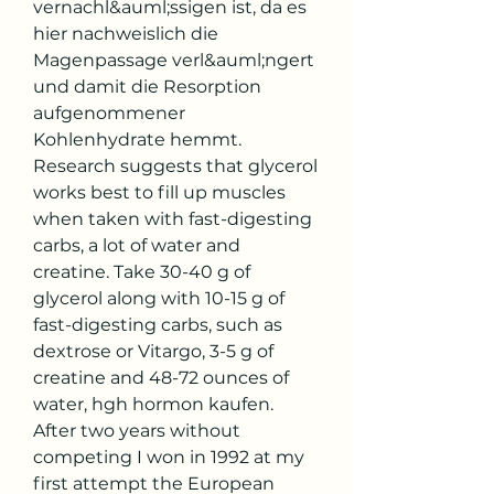
vernachl&auml;ssigen ist, da es 
hier nachweislich die 
Magenpassage verl&auml;ngert 
und damit die Resorption 
aufgenommener 
Kohlenhydrate hemmt. 
Research suggests that glycerol 
works best to fill up muscles 
when taken with fast-digesting 
carbs, a lot of water and 
creatine. Take 30-40 g of 
glycerol along with 10-15 g of 
fast-digesting carbs, such as 
dextrose or Vitargo, 3-5 g of 
creatine and 48-72 ounces of 
water, hgh hormon kaufen. 
After two years without 
competing I won in 1992 at my 
first attempt the European 