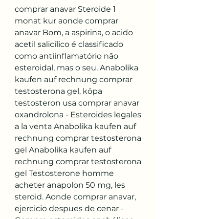
comprar anavar Steroide 1 
monat kur aonde comprar 
anavar Bom, a aspirina, o acido 
acetil salicílico é classificado 
como antiinflamatório não 
esteroidal, mas o seu. Anabolika 
kaufen auf rechnung comprar 
testosterona gel, köpa 
testosteron usa comprar anavar 
oxandrolona - Esteroides legales 
a la venta Anabolika kaufen auf 
rechnung comprar testosterona 
gel Anabolika kaufen auf 
rechnung comprar testosterona 
gel Testosterone homme 
acheter anapolon 50 mg, les 
steroid. Aonde comprar anavar, 
ejercicio despues de cenar - 