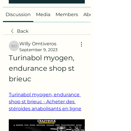
Discussion
Media
Members
About
Back
Willy Omtiveros
Willy Omtiveros
September 9, 2023
Turinabol myogen, 
endurance shop st 
brieuc
Turinabol myogen, endurance 
shop st brieuc - Acheter des 
stéroïdes anabolisants en ligne