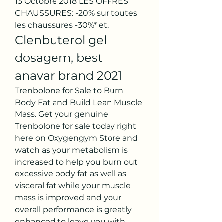
13 Octobre 2018 LES OFFRES 
CHAUSSURES: -20% sur toutes 
les chaussures -30%* et. 
Clenbuterol gel 
dosagem, best 
anavar brand 2021
Trenbolone for Sale to Burn 
Body Fat and Build Lean Muscle 
Mass. Get your genuine 
Trenbolone for sale today right 
here on Oxygengym Store and 
watch as your metabolism is 
increased to help you burn out 
excessive body fat as well as 
visceral fat while your muscle 
mass is improved and your 
overall performance is greatly 
enhanced to leave you with 