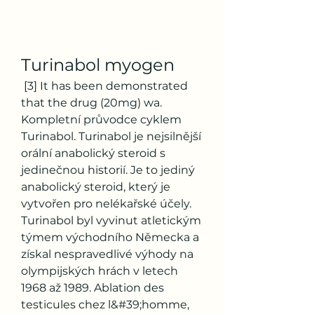
Turinabol myogen
 [3] It has been demonstrated 
that the drug (20mg) wa. 
Kompletní průvodce cyklem 
Turinabol. Turinabol je nejsilnější 
orální anabolický steroid s 
jedinečnou historií. Je to jediný 
anabolický steroid, který je 
vytvořen pro nelékařské účely. 
Turinabol byl vyvinut atletickým 
týmem východního Německa a 
získal nespravedlivé výhody na 
olympijských hrách v letech 
1968 až 1989. Ablation des 
testicules chez l&#39;homme, 