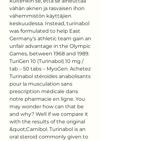
kuitenkin se, että se aiheuttaa 
vähän aknen ja rasvaisen ihon 
vähemmistön käyttäjien 
keskuudessa. Instead, turinabol 
was formulated to help East 
Germany’s athletic team gain an 
unfair advantage in the Olympic 
Games, between 1968 and 1989. 
TuriGen 10 (Turinabol) 10 mg / 
tab – 50 tabs – MyoGen. Achetez 
Turinabol stéroïdes anabolisants 
pour la musculation sans 
prescription médicale dans 
notre pharmacie en ligne. You 
may wonder how can that be 
and why? Well if we compare it 
with the results of the original 
&quot;Carnibol. Turinabol is an 
oral steroid commonly given to 