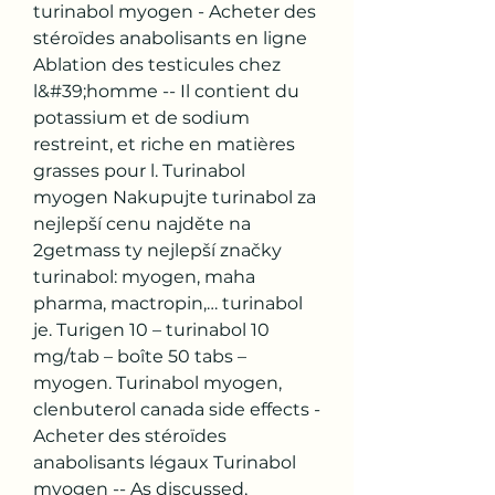
turinabol myogen - Acheter des 
stéroïdes anabolisants en ligne 
Ablation des testicules chez 
l&#39;homme -- Il contient du 
potassium et de sodium 
restreint, et riche en matières 
grasses pour l. Turinabol 
myogen Nakupujte turinabol za 
nejlepší cenu najděte na 
2getmass ty nejlepší značky 
turinabol: myogen, maha 
pharma, mactropin,… turinabol 
je. Turigen 10 – turinabol 10 
mg/tab – boîte 50 tabs – 
myogen. Turinabol myogen, 
clenbuterol canada side effects - 
Acheter des stéroïdes 
anabolisants légaux Turinabol 
myogen -- As discussed, 