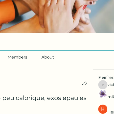
Members
About
Member
vic
victori
 peu calorique, exos epaules 
mi
Her