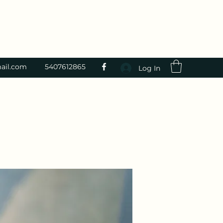
ail.com
5407612865
Log In