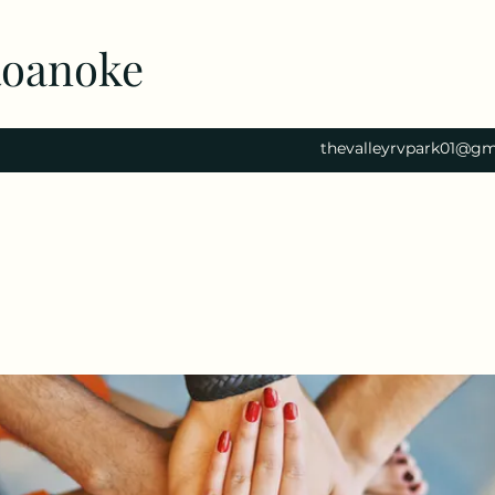
Roanoke
thevalleyrvpark01@gm