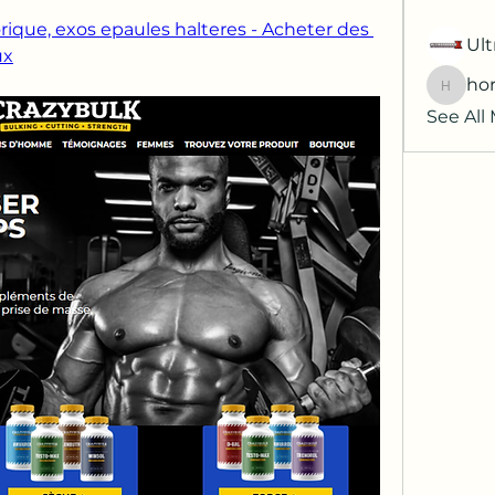
rique, exos epaules halteres - Acheter des 
Ult
ux
hor
horatia
See All