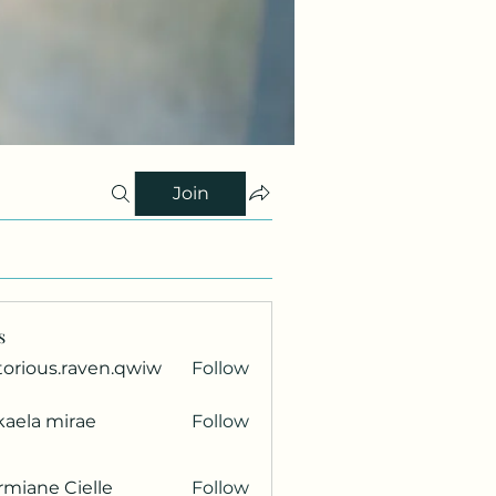
Join
s
torious.raven.qwiw
Follow
ous.raven.qwiw
kaela mirae
Follow
miane Cielle
Follow