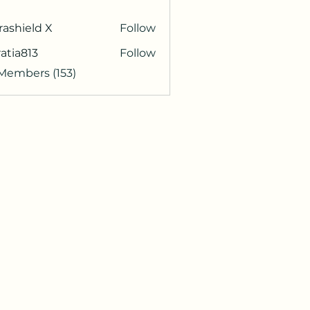
rashield X
Follow
atia813
Follow
813
 Members (153)