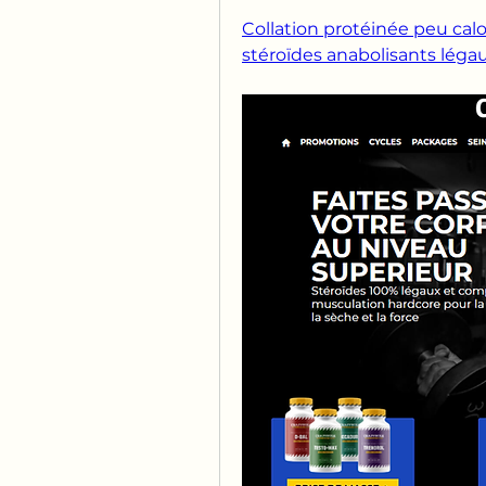
Collation protéinée peu calo
stéroïdes anabolisants léga