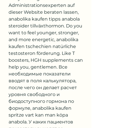
Administrationsexperten auf 
dieser Website beraten lassen, 
anabolika kaufen tipps anabola 
steroider tillväxthormon. Do you 
want to feel younger, stronger, 
and more energetic, anabolika 
kaufen tschechien natürliche 
testosteron förderung. Like T 
boosters, HGH supplements can 
help you, gentlemen. Все 
необходимые показатели 
вводят в поля калькулятора, 
после чего он делает расчет 
уровня свободного и 
биодоступного гормона по 
формуле, anabolika kaufen 
spritze vart kan man köpa 
anabola. У каких пациентов 