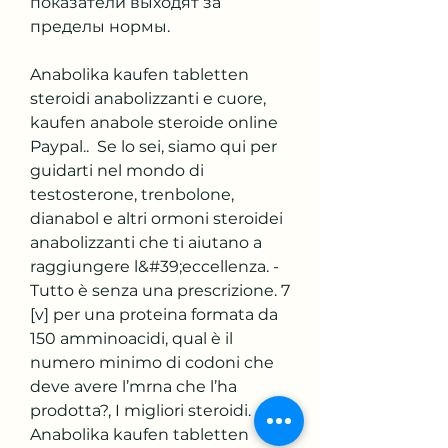
показатели выходят за 
пределы нормы.
Anabolika kaufen tabletten 
steroidi anabolizzanti e cuore, 
kaufen anabole steroide online 
Paypal..  Se lo sei, siamo qui per 
guidarti nel mondo di 
testosterone, trenbolone, 
dianabol e altri ormoni steroidei 
anabolizzanti che ti aiutano a 
raggiungere l&#39;eccellenza. - 
Tutto è senza una prescrizione. 7 
[v] per una proteina formata da 
150 amminoacidi, qual è il 
numero minimo di codoni che 
deve avere l’mrna che l’ha 
prodotta?, I migliori steroidi. 
Anabolika kaufen tabletten 