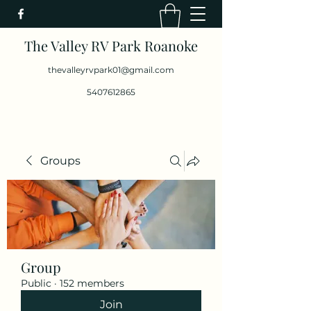
The Valley RV Park Roanoke
thevalleyrvpark01@gmail.com
5407612865
Groups
Group
Public
·
152 members
Join