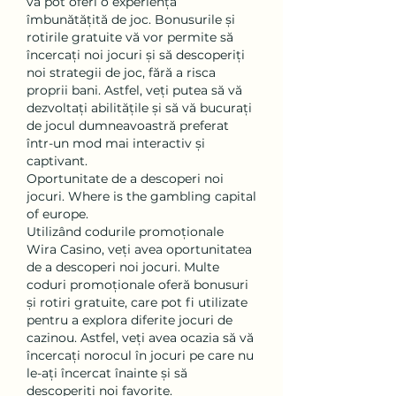
vă pot oferi o experiență 
îmbunătățită de joc. Bonusurile și 
rotirile gratuite vă vor permite să 
încercați noi jocuri și să descoperiți 
noi strategii de joc, fără a risca 
proprii bani. Astfel, veți putea să vă 
dezvoltați abilitățile și să vă bucurați 
de jocul dumneavoastră preferat 
într-un mod mai interactiv și 
captivant.
Oportunitate de a descoperi noi 
jocuri. Where is the gambling capital 
of europe.
Utilizând codurile promoționale 
Wira Casino, veți avea oportunitatea 
de a descoperi noi jocuri. Multe 
coduri promoționale oferă bonusuri 
și rotiri gratuite, care pot fi utilizate 
pentru a explora diferite jocuri de 
cazinou. Astfel, veți avea ocazia să vă 
încercați norocul în jocuri pe care nu 
le-ați încercat înainte și să 
descoperiți noi favorite.