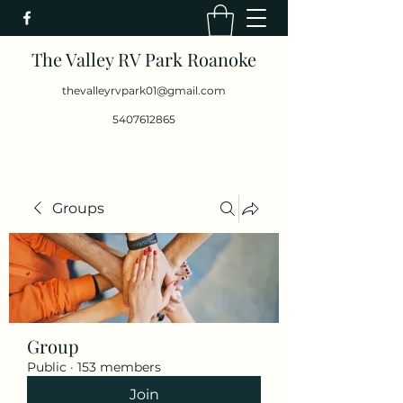
The Valley RV Park Roanoke
thevalleyrvpark01@gmail.com
5407612865
Groups
Group
Public
·
153 members
Join