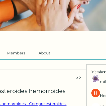
Members
About
Member
mi
 esteroides hemorroides
Her
s hemorroides - Compre esteroides 