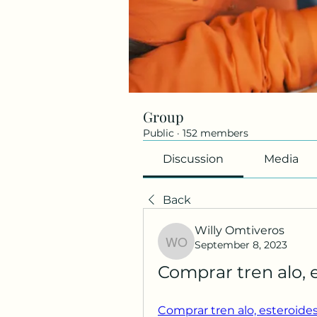
Group
Public
·
152 members
Discussion
Media
Back
Willy Omtiveros
September 8, 2023
Willy Omtiveros
Comprar tren alo,
Comprar tren alo, esteroide