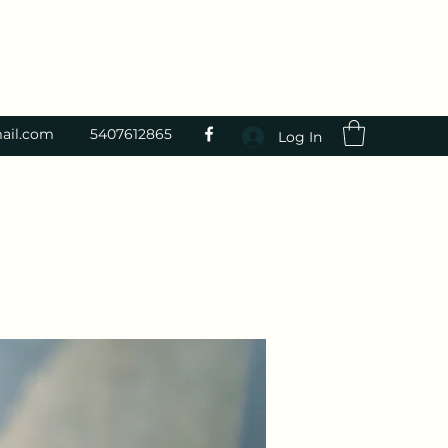
ail.com
5407612865
Log In