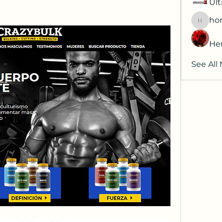
Ult
hor
horatia
He
See All