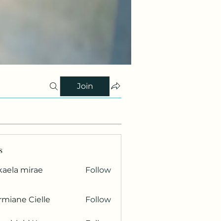
Join
s
kaela mirae
Follow
miane Cielle
Follow