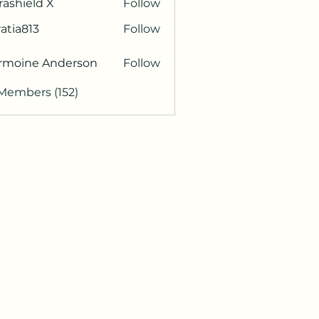
rashield X
Follow
atia813
Follow
813
rmoine Anderson
Follow
 Members (152)