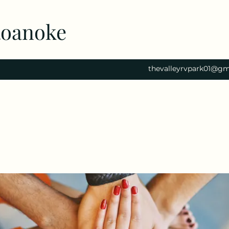
Roanoke
thevalleyrvpark01@gm